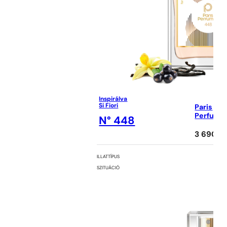
Inspirálva
Si Fiori
Paris
Perfume
N° 448
3 690
Ft
ILLATTÍPUS
SZITUÁCIÓ