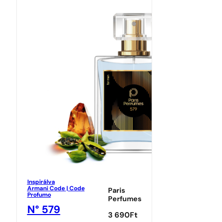
Inspirálva
Armani Code | Code
Paris
Profumo
Perfumes
N° 579
3 690
Ft