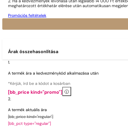
2. Ha a kedvezmények levonása után legalább 14 000 Ft értékben
meghatározott értékhatár elérése után automatikusan megjelen
Promóciós feltételek
Árak összehasonlítása
A termék ára a kedvezménykód alkalmazása után
*Kérjük, írd be a kódot a kosárban
i
[bb_price kind="promo"]
A termék aktuális ára
[bb_price kind="regular"]
[bb_pct type="regular"]