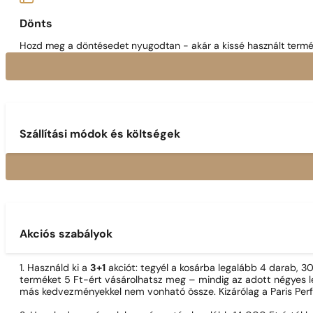
Dönts
Hozd meg a döntésedet nyugodtan - akár a kissé használt termék
Szállítási módok és költségek
Akciós szabályok
1. Használd ki a
3+1
akciót: tegyél a kosárba legalább 4 darab, 
terméket 5 Ft-ért vásárolhatsz meg – mindig az adott négyes le
más kedvezményekkel nem vonható össze. Kizárólag a Paris Per