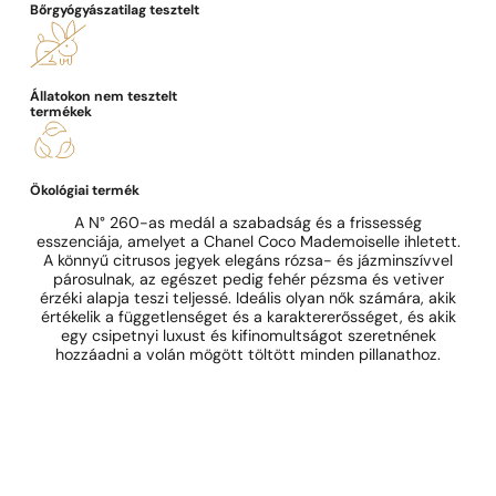
Bőrgyógyászatilag tesztelt
Állatokon nem tesztelt
termékek
Ökológiai termék
A N° 260-as medál a szabadság és a frissesség
esszenciája, amelyet a Chanel Coco Mademoiselle ihletett.
A könnyű citrusos jegyek elegáns rózsa- és jázminszívvel
párosulnak, az egészet pedig fehér pézsma és vetiver
érzéki alapja teszi teljessé. Ideális olyan nők számára, akik
értékelik a függetlenséget és a karaktererősséget, és akik
egy csipetnyi luxust és kifinomultságot szeretnének
hozzáadni a volán mögött töltött minden pillanathoz.