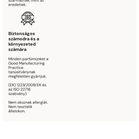
származnak, mint az
eredetiek.
Biztonságos
számodra és a
környezeted
számára
Minden parfümünket a
Good Manufacturing
Practice
tanúsítványnak
megfelelően gyártjuk.
(EK) 1223/2009/EK és
az ISO 22716
szabvány)
Nem okoznak allergiát.
Nem tesztelik
állatokon.