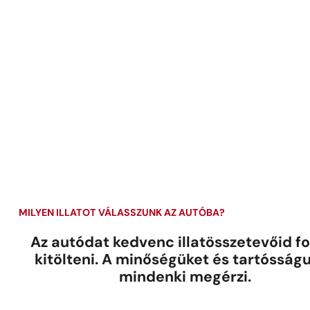
Hogy
Vásárolj
Minden fl
MILYEN ILLATOT VÁLASSZUNK AZ AUTÓBA?
Az autódat kedvenc illatösszetevőid fo
Helyezd 
kitölteni. A minőségüket és tartósság
mindenki megérzi.