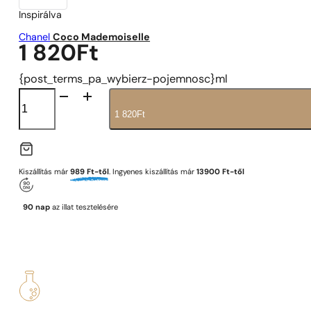
Inspirálva
Chanel
Coco Mademoiselle
1 820
Ft
{post_terms_pa_wybierz-pojemnosc}ml
N°
260
1 820
Ft
mennyiség
Kiszállítás már
989 Ft-től
. Ingyenes kiszállítás már
13900 Ft-től
90 nap
az illat tesztelésére