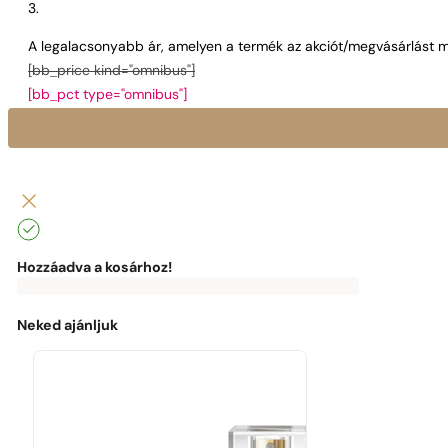
A legalacsonyabb ár, amelyen a termék az akciót/megvásárlást m
[bb_price kind="omnibus"]
[bb_pct type="omnibus"]
Hozzáadva a kosárhoz!
0
Ft
0
Ft
Az
ingyenes
kiszállításhoz
Neked ajánljuk
a
következők
hiányoznak:
0
Ft
Élvezd
az
ingyenes
kiszállítást!