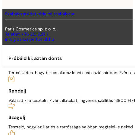
Szabályzat
Adatvédelmi szabályzat
Paris Cosmetics sp. z o. o.
Telefon: +36 212122011
info@parizsiparfumok.hu
Próbáld ki, aztán dönts
Természetes, hogy biztos akarsz lenni a választásaidban. Ezért a
Rendelj
Válaszd ki a tesztelni kívánt illatokat, ingyenes szállítás 13900 Ft-t
Szagolj
Teszteld, hogy az illat és a tartóssága valóban megfelel-e neked