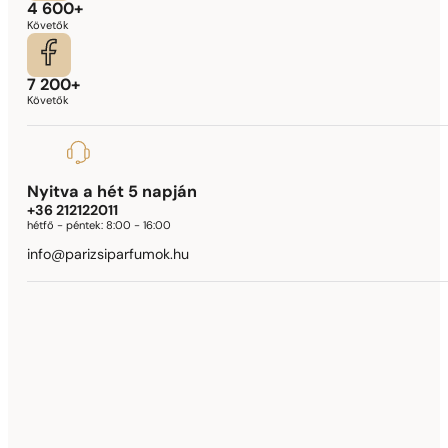
4 600+
Követők
7 200+
Követők
Nyitva a hét 5 napján
+36 212122011
hétfő - péntek:
8:00 - 16:00
info@parizsiparfumok.hu