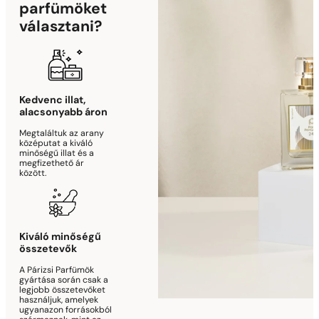
parfümöket
választani?
Kedvenc illat,
alacsonyabb áron
Megtaláltuk az arany
középutat a kiváló
minőségű illat és a
megfizethető ár
között.
Kiváló minőségű
összetevők
A Párizsi Parfümök
gyártása során csak a
legjobb összetevőket
használjuk, amelyek
ugyanazon forrásokból