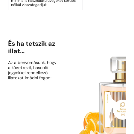
minimális használatú üvegeket kérdés
nélkül visszafogadjuk
És ha tetszik az
illat...
Az a benyomásunk, hogy
a következő, hasonló
jegyekkel rendelkező
illatokat imádni fogod: