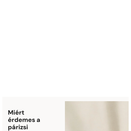
Fújd be 
Permetezd
fokozni sz
Élvezd a
Miért
érdemes a
párizsi