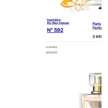
Inspirálva
My Way Intense
Paris
Perfume
N° 592
3 690
Ft
ILLATTÍPUS
SZITUÁCIÓ