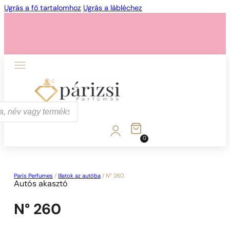
Ugrás a fő tartalomhoz
Ugrás a lábléchez
1 - 3 db
4 db
5 Ft-ért!
0
1 - 3 db
4 db
5 Ft-ért!
Paris Perfumes
/
Illatok az autóba
/
N° 260
Autós akasztó
N° 260