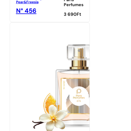
Paris
Pear&Freesia
Perfumes
N° 456
3 690
Ft