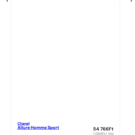
Chanel
Allure Homme Sport
54 766
Ft
1 095
Ft
/ 1ml