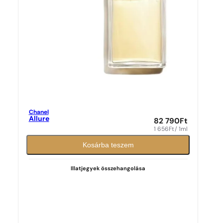
Chanel
Allure
82 790
Ft
1 656
Ft
/ 1ml
Kosárba teszem
Illatjegyek összehangolása