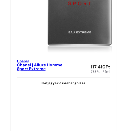
Chanel
Chanel | Allure Homme
117 410
Ft
Sport Extreme
783
Ft
/ 1ml
Illatjegyek összehangolása