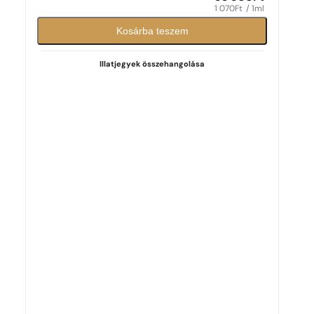
1 070
Ft
/ 1ml
Kosárba teszem
Illatjegyek összehangolása