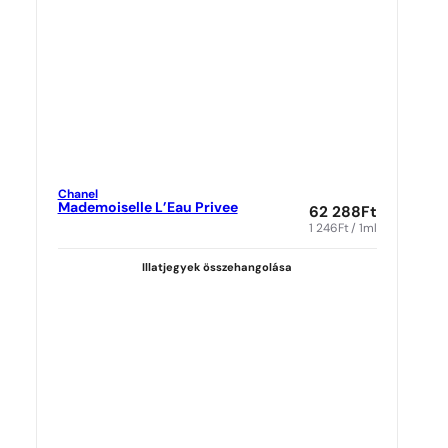
Chanel
Mademoiselle L’Eau Privee
62 288
Ft
1 246
Ft
/ 1ml
Illatjegyek összehangolása