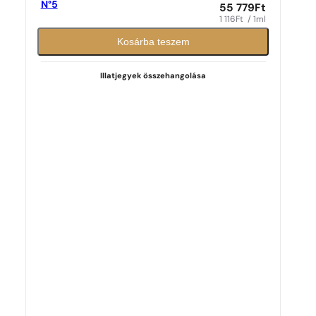
N°5
55 779
Ft
1 116
Ft
/ 1ml
Kosárba teszem
Illatjegyek összehangolása