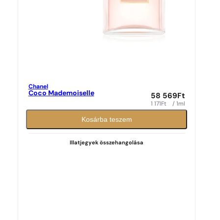
Chanel
Coco Mademoiselle
58 569
Ft
1 171
Ft
/ 1ml
Kosárba teszem
Illatjegyek összehangolása