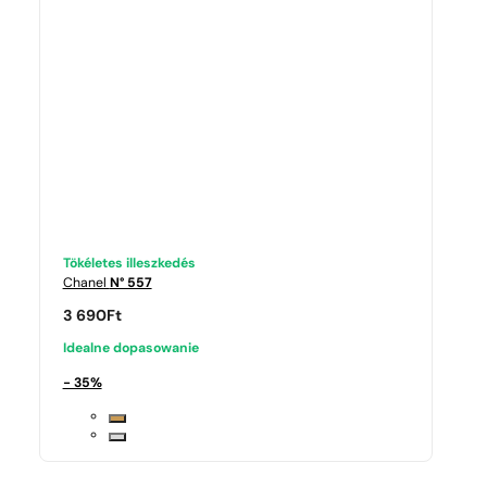
Tökéletes illeszkedés
Chanel
N° 557
3 690
Ft
Idealne dopasowanie
- 35%