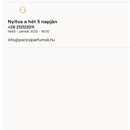
Nyitva a hét 5 napján
+36 212122011
hétfő - péntek:
8:00 - 16:00
info@parizsiparfumok.hu