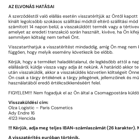
AZ ELVONÁS HATÁSAI
A szerződéstől való elállás esetén visszatérítjük az Öntől kapott 
kínált legolcsóbb szokásos szállítási módtól eltérő szállítási m
számított 14 napon belül, a visszaküldött termék vagy a tértivevé
amelyet az eredeti tranzakció során használt, kivéve, ha Ön k
semmilyen költség nem terheli Önt.
Visszatarthatjuk a visszatérítést mindaddig, amíg Ön meg nem k
függően, hogy melyik esemény következik be előbb.
Kérjük, hogy a terméket haladéktalanul, de legkésőbb attól a nap
elállásáról, küldje vissza vagy adja át nekünk. A határidő akkor t
után visszaküldik, akkor a visszaküldés közvetlen költségeit Önnek 
Ön csak a tárgy értékének a tárgy jellegének, jellemzőinek és m
használatából eredő értékcsökkenéséért felel.
FIGYELEM!!! Nem fogadjuk el az Ön által a Csomagpostára küldö
Visszaküldési cím:
Olza Logistic – Paris Cosmetics
Ady Endre 16
4123 Hencida
!!! Kérjük, adja meg teljes IBAN-számlaszámát (26 karakter)
A visszatérítés euróban történik.