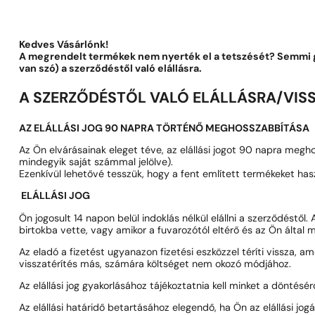
1 - 3 db
4 db
5 Ft-ért!
Kedves Vásárlónk!
A megrendelt termékek nem nyerték el a tetszését? Semmi go
van szó) a szerződéstől való elállásra.
A SZERZŐDÉSTŐL VALÓ ELÁLLÁSRA/VIS
AZ ELÁLLÁSI JOG 90 NAPRA TÖRTÉNŐ MEGHOSSZABBÍTÁSA
Az Ön elvárásainak eleget téve, az elállási jogot 90 napra megho
mindegyik saját számmal jelölve).
Ezenkívül lehetővé tesszük, hogy a fent említett termékeket hasz
ELÁLLÁSI JOG
Ön jogosult 14 napon belül indoklás nélkül elállni a szerződéstől. 
birtokba vette, vagy amikor a fuvarozótól eltérő és az Ön által m
Az eladó a fizetést ugyanazon fizetési eszközzel téríti vissza, a
visszatérítés más, számára költséget nem okozó módjához.
Az elállási jog gyakorlásához tájékoztatnia kell minket a döntésér
Az elállási határidő betartásához elegendő, ha Ön az elállási jogá