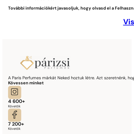
További információkért javasoljuk, hogy olvasd el a Felhaszná
Vi
A Paris Perfumes márkát Neked hoztuk létre. Azt szeretnénk, hogy
Kövessen minket
4 600+
Követők
7 200+
Követők