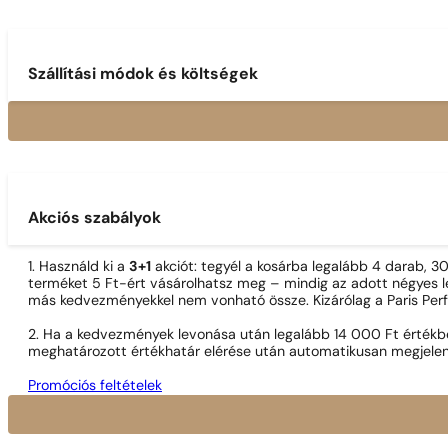
Szállítási módok és költségek
Akciós szabályok
1. Használd ki a
3+1
akciót: tegyél a kosárba legalább 4 darab, 
terméket 5 Ft-ért vásárolhatsz meg – mindig az adott négyes le
más kedvezményekkel nem vonható össze. Kizárólag a Paris Per
2. Ha a kedvezmények levonása után legalább 14 000 Ft értékben
meghatározott értékhatár elérése után automatikusan megjelen
Promóciós feltételek