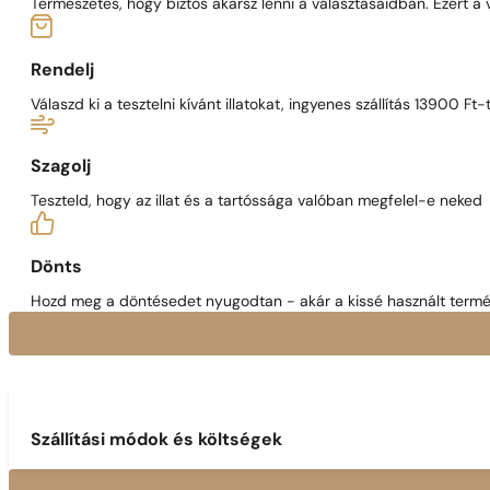
Természetes, hogy biztos akarsz lenni a választásaidban. Ezért a
Rendelj
Válaszd ki a tesztelni kívánt illatokat, ingyenes szállítás 13900 Ft-t
Szagolj
Teszteld, hogy az illat és a tartóssága valóban megfelel-e neked
Dönts
Hozd meg a döntésedet nyugodtan - akár a kissé használt termék
Szállítási módok és költségek