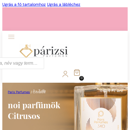
Ugrás a fő tartalomhoz
Ugrás a lábléchez
1 - 3 db
4 db
5 Ft-ért!
0
1 - 3 db
4 db
5 Ft-ért!
Paris Perfumes
/
Citrusos
noi parfümök
Citrusos