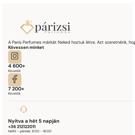
A Paris Perfumes márkát Neked hoztuk létre. Azt szeretnénk, hogy
Kövessen minket
4 600+
Követők
7 200+
Követők
Nyitva a hét 5 napján
+36 212122011
hétfő - péntek:
8:00 - 16:00