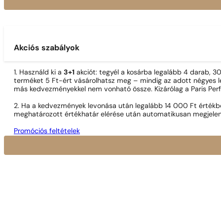
Akciós szabályok
1. Használd ki a
3+1
akciót: tegyél a kosárba legalább 4 darab, 
terméket 5 Ft-ért vásárolhatsz meg – mindig az adott négyes le
más kedvezményekkel nem vonható össze. Kizárólag a Paris Per
2. Ha a kedvezmények levonása után legalább 14 000 Ft értékben
meghatározott értékhatár elérése után automatikusan megjelen
Promóciós feltételek