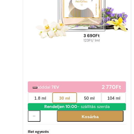
3 690
Ft
123
Ft
/ 1ml
2 770
Ft
kóddal
7EV
1.8 ml
30 ml
50 ml
104 ml
Rendeljen 10:00
- szállítás szerda
Kosárba
Illat egyezés