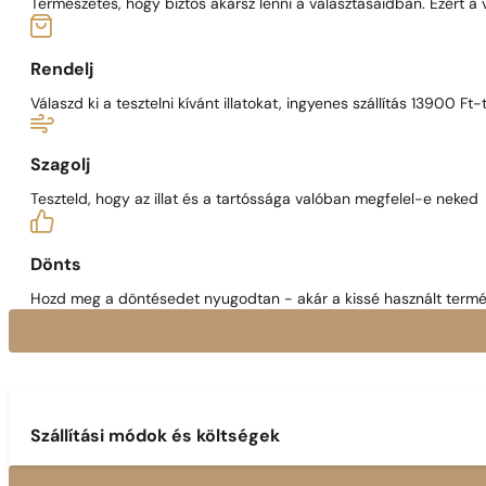
Természetes, hogy biztos akarsz lenni a választásaidban. Ezért a
Rendelj
Válaszd ki a tesztelni kívánt illatokat, ingyenes szállítás 13900 Ft-t
Szagolj
Teszteld, hogy az illat és a tartóssága valóban megfelel-e neked
Dönts
Hozd meg a döntésedet nyugodtan - akár a kissé használt termék
Szállítási módok és költségek