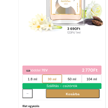
3 690
Ft
123
Ft
/ 1ml
2 770
Ft
kóddal
7EV
1.8 ml
30 ml
50 ml
104 ml
Szállítás - csütörtök
Kosárba
Illat egyezés