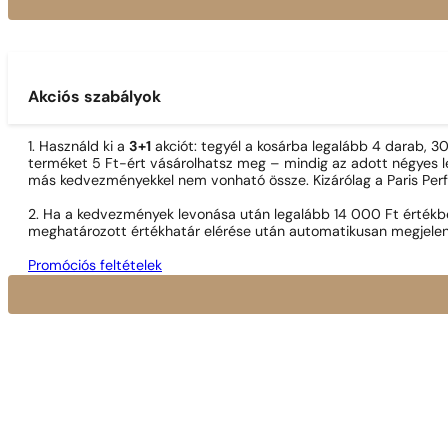
Akciós szabályok
1. Használd ki a
3+1
akciót: tegyél a kosárba legalább 4 darab, 
terméket 5 Ft-ért vásárolhatsz meg – mindig az adott négyes le
más kedvezményekkel nem vonható össze. Kizárólag a Paris Per
2. Ha a kedvezmények levonása után legalább 14 000 Ft értékben
meghatározott értékhatár elérése után automatikusan megjelen
Promóciós feltételek