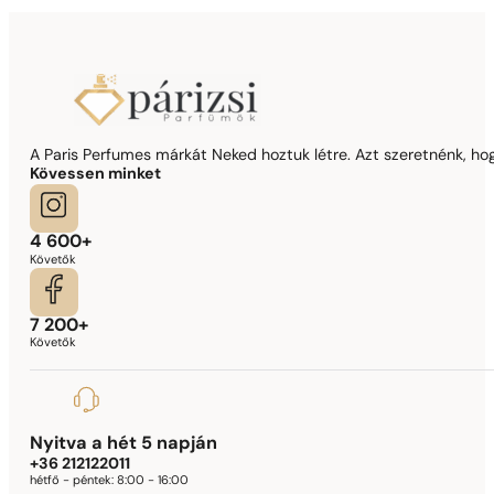
A Paris Perfumes márkát Neked hoztuk létre. Azt szeretnénk, hogy
Kövessen minket
4 600+
Követők
7 200+
Követők
Nyitva a hét 5 napján
+36 212122011
hétfő - péntek:
8:00 - 16:00