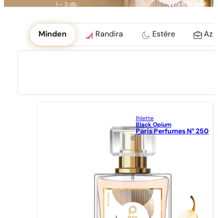
1 - 3 db
4 db
5 Ft-ért!
Okoliczność
Minden
Randira
Estére
Az 
Ihlette
Black Opium
Paris Perfumes N° 250