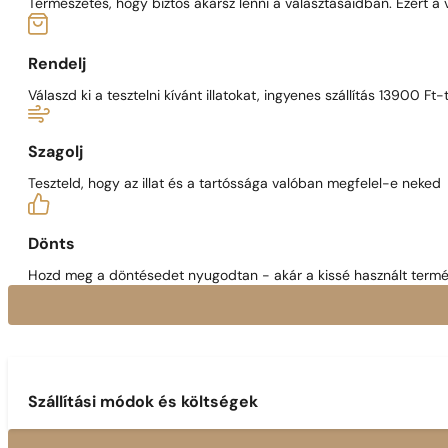
Természetes, hogy biztos akarsz lenni a választásaidban. Ezért a
Rendelj
Válaszd ki a tesztelni kívánt illatokat, ingyenes szállítás 13900 Ft-t
Szagolj
Teszteld, hogy az illat és a tartóssága valóban megfelel-e neked
Dönts
Hozd meg a döntésedet nyugodtan - akár a kissé használt termék
Szállítási módok és költségek