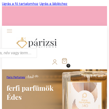
Ugrás a fő tartalomhoz
Ugrás a lábléchez
1 - 3 db
4 db
5 Ft-ért!
0
1 - 3 db
4 db
5 Ft-ért!
Paris Perfumes
/
Édes
ferfi parfümök
Édes