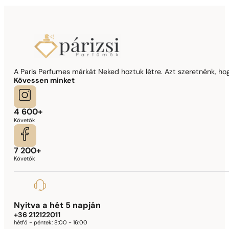
A Paris Perfumes márkát Neked hoztuk létre. Azt szeretnénk, hogy
Kövessen minket
4 600+
Követők
7 200+
Követők
Nyitva a hét 5 napján
+36 212122011
hétfő - péntek:
8:00 - 16:00