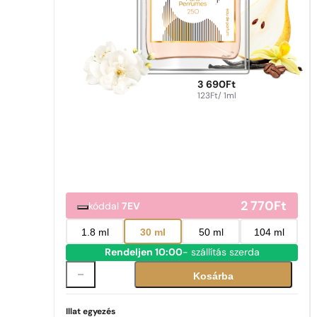
3 690
Ft
123
Ft
/ 1ml
2 770
Ft
kóddal
7EV
1.8 ml
30 ml
50 ml
104 ml
Rendeljen 10:00
- szállítás szerda
Kosárba
Illat egyezés