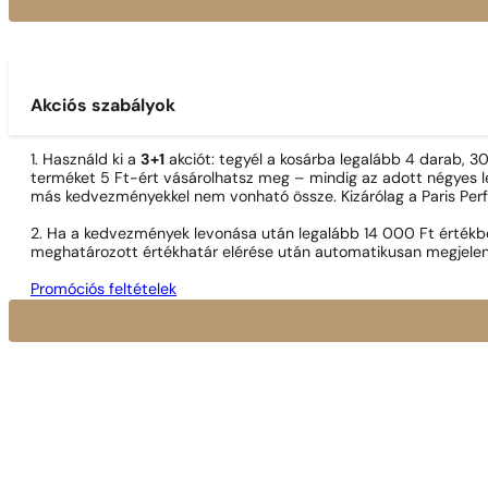
Akciós szabályok
1. Használd ki a
3+1
akciót: tegyél a kosárba legalább 4 darab, 
terméket 5 Ft-ért vásárolhatsz meg – mindig az adott négyes le
más kedvezményekkel nem vonható össze. Kizárólag a Paris Per
2. Ha a kedvezmények levonása után legalább 14 000 Ft értékben
meghatározott értékhatár elérése után automatikusan megjelen
Promóciós feltételek