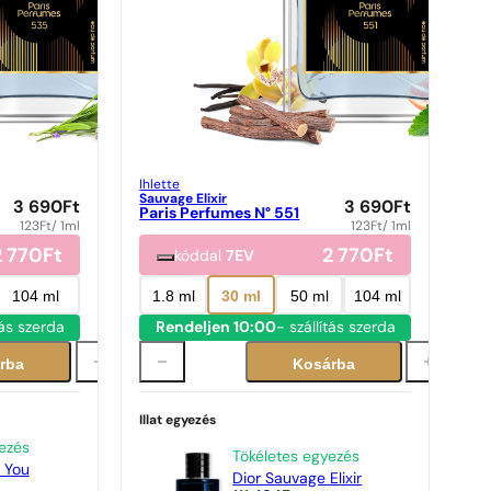
Ihlette
Sauvage Elixir
3 690
Ft
3 690
Ft
Paris Perfumes N° 551
123
Ft
/ 1ml
123
Ft
/ 1ml
2 770
Ft
2 770
Ft
kóddal
7EV
104 ml
1.8 ml
30 ml
50 ml
104 ml
tás szerda
Rendeljen 10:00
- szállítás szerda
rba
Kosárba
Illat egyezés
ezés
Tökéletes egyezés
 You
Dior Sauvage Elixir