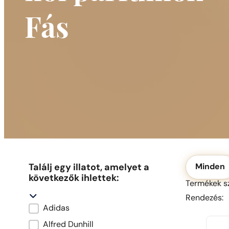
Fás
Okolicznoś
Találj egy illatot, amelyet a
Minden
következők ihlettek:
Termékek sz
R
R
Rendezés:
Adidas
Marka oryginału
Alfred Dunhill