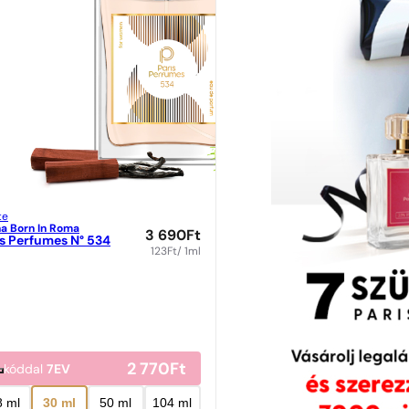
te
a Born In Roma
3 690
Ft
is Perfumes N° 534
123
Ft
/ 1ml
2 770
Ft
kóddal
7EV
8 ml
30 ml
50 ml
104 ml