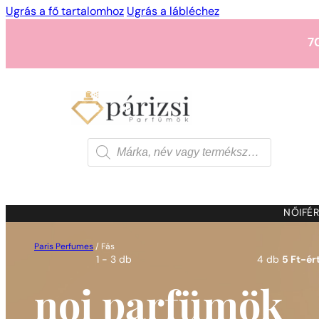
Ugrás a fő tartalomhoz
Ugrás a lábléchez
7
1 - 3 db
4 db
5 Ft-ért
7
Products
search
1 - 3 db
4 db
5 Ft-ért
7
NŐI
FÉR
Paris Perfumes
/
Fás
1 - 3 db
4 db
5 Ft-ért
noi parfümök