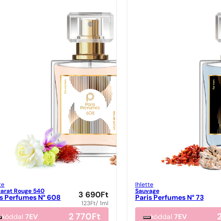
te
Ihlette
arat Rouge 540
Sauvage
3 690
Ft
is Perfumes N° 608
Paris Perfumes N° 73
123
Ft
/ 1ml
2 770
Ft
kóddal
7EV
kóddal
7EV