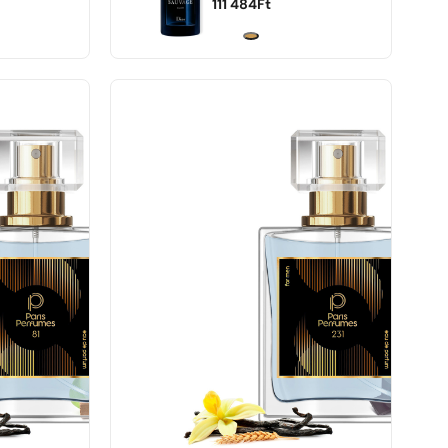
111 484
Ft