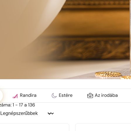
ć
Randira
Estére
Az irodába
áma: 1 - 17 a 136
endezés:
endezés: