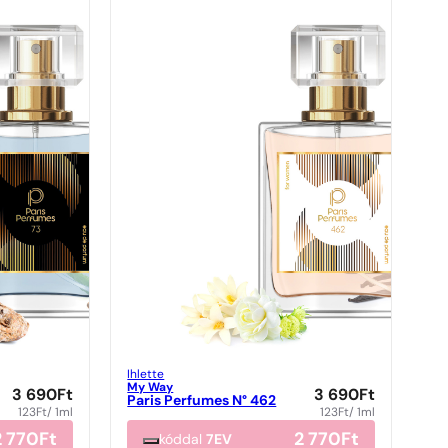
Ihlette
My Way
3 690
Ft
3 690
Ft
Paris Perfumes N° 462
123
Ft
/ 1ml
123
Ft
/ 1ml
2 770
Ft
2 770
Ft
kóddal
7EV