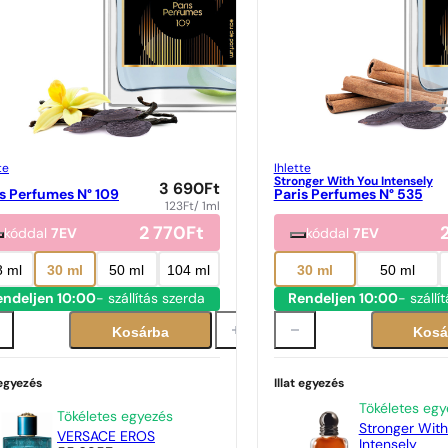
te
Ihlette
Stronger With You Intensely
3 690
Ft
s Perfumes N° 109
Paris Perfumes N° 535
123
Ft
/ 1ml
2 770
Ft
kóddal
7EV
kóddal
7EV
8 ml
30 ml
50 ml
104 ml
30 ml
50 ml
endeljen 10:00
- szállítás szerda
Rendeljen 10:00
- szállí
Kosárba
Kosá
 egyezés
Illat egyezés
Tökéletes egy
Tökéletes egyezés
Stronger With
VERSACE EROS
Intensely