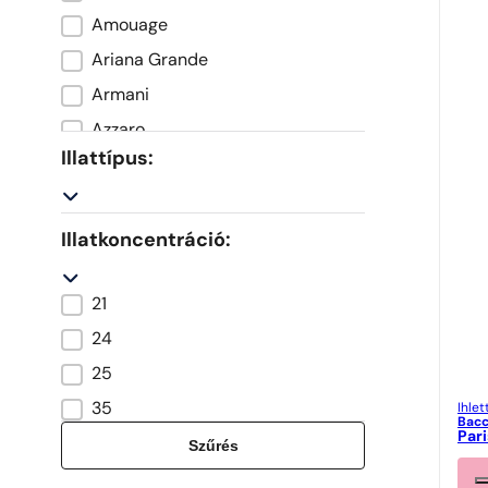
Amouage
Ariana Grande
Armani
Azzaro
Illattípus:
Balenciaga
Bvlgari
Cacharel
Illatkoncentráció:
Calvin Klein
21
Carolina Herrera
Zaperfumowanie
24
Celine Dion
25
Cerruti
35
Chanel
Ihlet
Bacc
Par
Chloe
Szűrés
Clinique