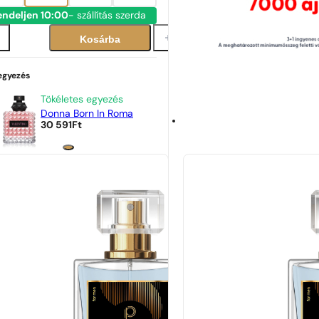
endeljen 10:00
- szállítás szerda
Kosárba
 egyezés
Tökéletes egyezés
Donna Born In Roma
30 591
Ft