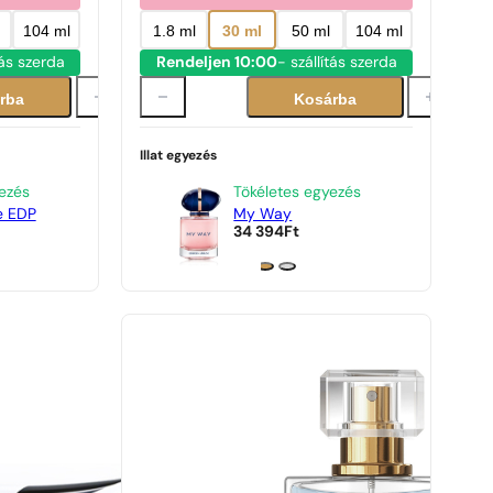
104 ml
1.8 ml
30 ml
50 ml
104 ml
tás szerda
Rendeljen 10:00
- szállítás szerda
rba
Kosárba
Illat egyezés
ezés
Tökéletes egyezés
e EDP
My Way
34 394
Ft