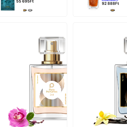
55 695
Ft
92 888
Ft