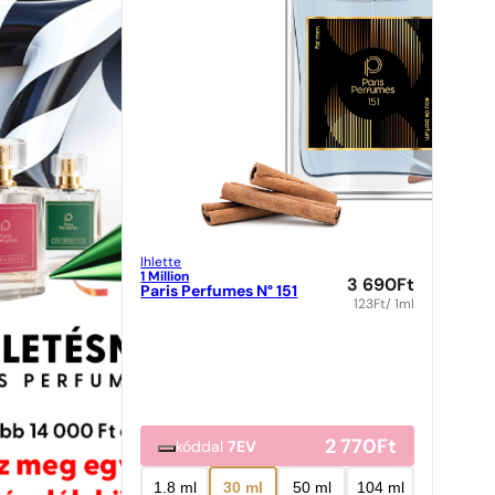
Ihlette
1 Million
3 690
Ft
Paris Perfumes N° 151
123
Ft
/ 1ml
2 770
Ft
kóddal
7EV
1.8 ml
30 ml
50 ml
104 ml