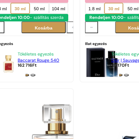
8 ml
30 ml
50 ml
104 ml
1.8 ml
30 ml
50 ml
endeljen 10:00
- szállítás szerda
Rendeljen 10:00
- szállí
Kosárba
Kosá
 egyezés
Illat egyezés
Tökéletes egyezés
Tökéletes egy
Baccarat Rouge 540
Dior | Sauvag
162 716
Ft
36 170
Ft