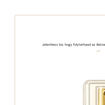
1 - 3 db
4 db
5 Ft-ért!
Jelentkezz be, hogy folytathasd az illato