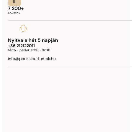
7 200+
Követők
Nyitva a hét 5 napján
+36 212122011
hétfő - péntek:
8:00 - 16:00
info@parizsiparfumok.hu