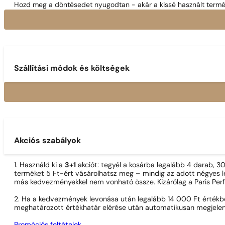
Hozd meg a döntésedet nyugodtan - akár a kissé használt termék
Szállítási módok és költségek
Akciós szabályok
1. Használd ki a
3+1
akciót: tegyél a kosárba legalább 4 darab, 
terméket 5 Ft-ért vásárolhatsz meg – mindig az adott négyes le
más kedvezményekkel nem vonható össze. Kizárólag a Paris Per
2. Ha a kedvezmények levonása után legalább 14 000 Ft értékben
meghatározott értékhatár elérése után automatikusan megjelen