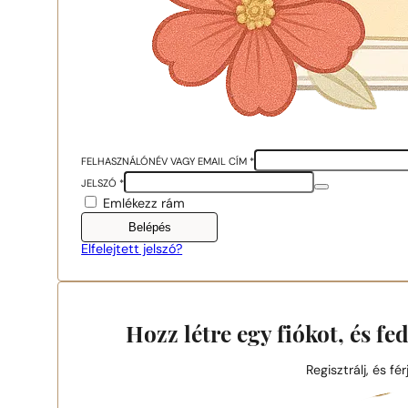
FELHASZNÁLÓNÉV VAGY EMAIL CÍM
*
JELSZÓ
*
Emlékezz rám
Belépés
Elfelejtett jelszó?
Hozz létre egy fiókot, és fe
Regisztrálj, és fé