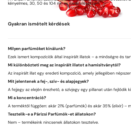
kényelmes, 30, 50 és 104 ml-es kiszerelésekben.
Gyakran ismételt kérdések
Milyen parfümöket kínálunk?
Ezek ismert kompozíciók által inspirált illatok – a minőségre és t
Mi különbözteti meg az inspirált illatot a hamisítványtól?
Az inspirált illat egy eredeti kompozíció, amely jellegében néps
Mit jelentenek a fej-, szív- és alapjegyek?
A fejjegy az elején érezhető, a szívjegy egy pillanat után fejlődik
Mi a koncentráció?
A terméktől függően: akár 21% (parfümök) és akár 35% (elixír) – 
Tesztelik-e a Párizsi Parfümök-et állatokon?
Nem – termékeink nincsenek állatokon tesztelve.