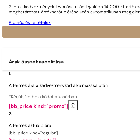
2. Ha a kedvezmények levonása után legalább 14 000 Ft értékben
meghatározott értékhatár elérése után automatikusan megjelen
Promóciós feltételek
Árak összehasonlítása
A termék ára a kedvezménykód alkalmazása után
*Kérjük, írd be a kódot a kosárban
i
[bb_price kind="promo"]
A termék aktuális ára
[bb_price kind="regular"]