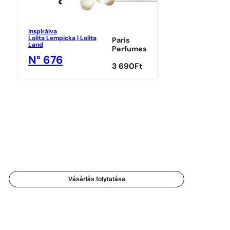
Inspirálva
Lolita Lempicka | Lolita
Paris
Land
Perfumes
N° 676
3 690
Ft
Vásárlás folytatása