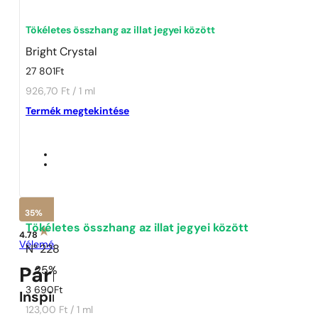
1 - 3 db
4 db
5 Ft-ért!
Tökéletes összhang az illat jegyei között
Bright Crystal
27 801
Ft
926,70 Ft / 1 ml
Termék megtekintése
35%
Tökéletes összhang az illat jegyei között
4.78
Vélemények megtekintése
N° 228
- 25%
Párizsi Parfümök Elixir N° 228
3 690
Ft
Inspirálva
Bright Crystal
123,00 Ft / 1 ml