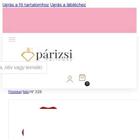
Ugrás a fő tartalomhoz
Ugrás a lábléchez
1 - 3 db
4 db
5 Ft-ért!
0
Főoldal
/
Női
/
N° 228
1 - 3 db
4 db
5 Ft-ért!