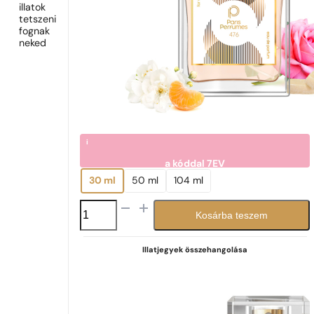
illatok
tetszeni
fognak
neked
i
a kóddal
7EV
2770
Ft
30 ml
50 ml
104 ml
N°
Kosárba teszem
476
mennyiség
Illatjegyek összehangolása