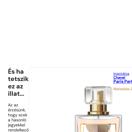
És ha
Inspirálva
Chanel
tetszik
Paris Pe
ez az
Illatosítás
illat...
Az az
érzésünk,
hogy ezek
a hasonló
jegyekkel
rendelkező