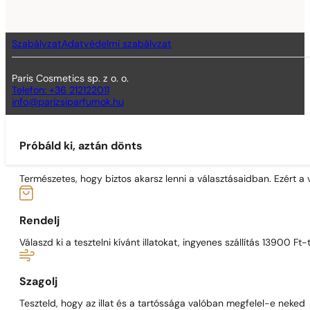
Szabályzat
Adatvédelmi szabályzat
Paris Cosmetics sp. z o. o.
Telefon: +36 212122011
info@parizsiparfumok.hu
Próbáld ki, aztán dönts
Természetes, hogy biztos akarsz lenni a választásaidban. Ezért a
Rendelj
Válaszd ki a tesztelni kívánt illatokat, ingyenes szállítás 13900 Ft-t
Szagolj
Teszteld, hogy az illat és a tartóssága valóban megfelel-e neked