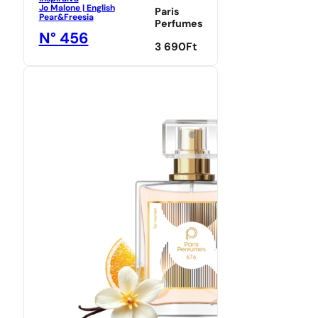
Jo Malone | English
Paris
Pear&Freesia
Perfumes
N° 456
3 690
Ft