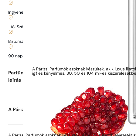
Ingyenes szállítás
13900 Ft
-tól Szállítás
989 Ft
-tól.
Biztonságos vásárlás és fizetés
90 nap az illat
kipróbálására
Parfüm leírása
A Párizsi Parfümök azoknak készültek, akik luxus illat
Parfüm
ig) és kényelmes, 30, 50 és 104 ml-es kiszerelésekbe
leírás
A Párizsi Parfümök-ről
A Párizsi Parfümök azoknak készültek, akik luxus illatok élvezetét