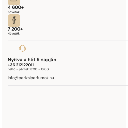
4 600+
Követők
7 200+
Követők
Nyitva a hét 5 napján
+36 212122011
hétfő - péntek:
8:00 - 16:00
info@parizsiparfumok.hu