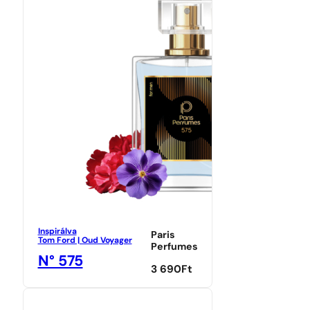
Inspirálva
Paris
Tom Ford | Oud Voyager
Perfumes
N° 575
3 690
Ft