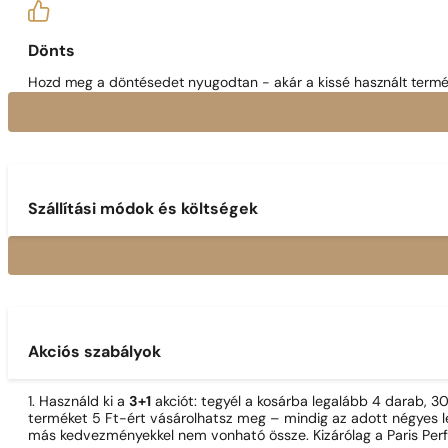
Dönts
Hozd meg a döntésedet nyugodtan - akár a kissé használt termék
Szállítási módok és költségek
Akciós szabályok
1. Használd ki a
3+1
akciót: tegyél a kosárba legalább 4 darab, 
terméket 5 Ft-ért vásárolhatsz meg – mindig az adott négyes le
más kedvezményekkel nem vonható össze. Kizárólag a Paris Per