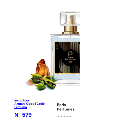
Inspirálva
Armani Code | Code
Paris
Profumo
Perfumes
N° 579