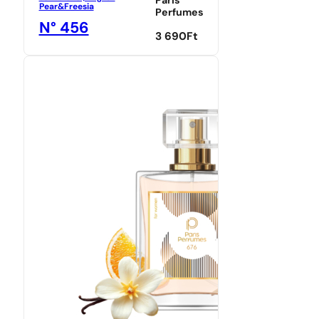
Paris
Pear&Freesia
Perfumes
N° 456
3 690
Ft