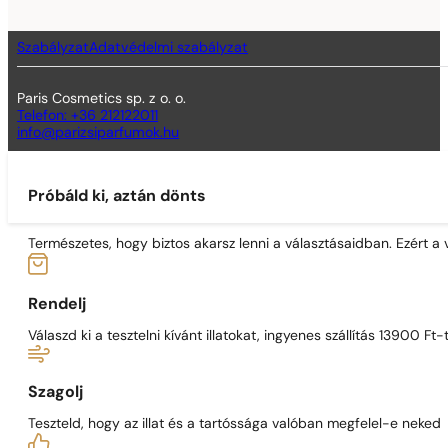
Szabályzat
Adatvédelmi szabályzat
Paris Cosmetics sp. z o. o.
Telefon: +36 212122011
info@parizsiparfumok.hu
Próbáld ki, aztán dönts
Természetes, hogy biztos akarsz lenni a választásaidban. Ezért a
Rendelj
Válaszd ki a tesztelni kívánt illatokat, ingyenes szállítás 13900 Ft-t
Szagolj
Teszteld, hogy az illat és a tartóssága valóban megfelel-e neked