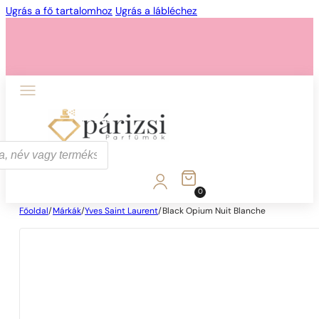
Ugrás a fő tartalomhoz
Ugrás a lábléchez
1 - 3 db
4 db
5 Ft-ért!
0
Főoldal
/
Márkák
/
Yves Saint Laurent
/
Black Opium Nuit Blanche
1 - 3 db
4 db
5 Ft-ért!