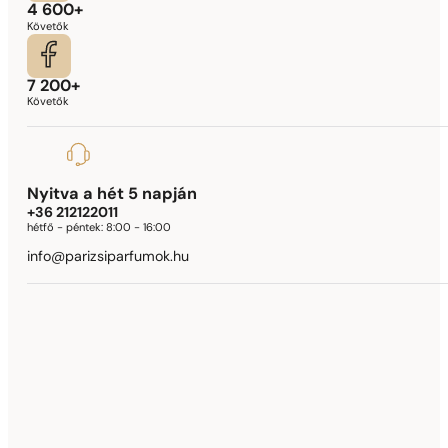
4 600+
Követők
7 200+
Követők
Nyitva a hét 5 napján
+36 212122011
hétfő - péntek:
8:00 - 16:00
info@parizsiparfumok.hu