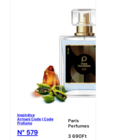
Inspirálva
Armani Code | Code
Paris
Profumo
Perfumes
N° 579
3 690
Ft