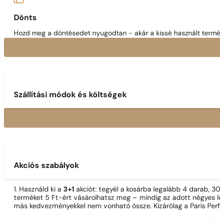
Dönts
Hozd meg a döntésedet nyugodtan - akár a kissé használt termék
Szállítási módok és költségek
Akciós szabályok
1. Használd ki a
3+1
akciót: tegyél a kosárba legalább 4 darab, 
terméket 5 Ft-ért vásárolhatsz meg – mindig az adott négyes le
más kedvezményekkel nem vonható össze. Kizárólag a Paris Per