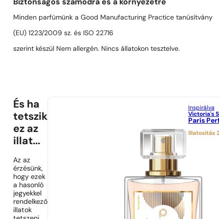
Biztonságos számodra és a környezetre
Minden parfümünk a Good Manufacturing Practice tanúsítvány
(EU) 1223/2009 sz. és ISO 22716
szerint készül Nem allergén. Nincs állatokon tesztelve.
És ha
Inspirálva
Victoria's 
tetszik
Paris Pe
ez az
Illatosítás
illat...
Az az
érzésünk,
hogy ezek
a hasonló
jegyekkel
rendelkező
illatok
tetszeni