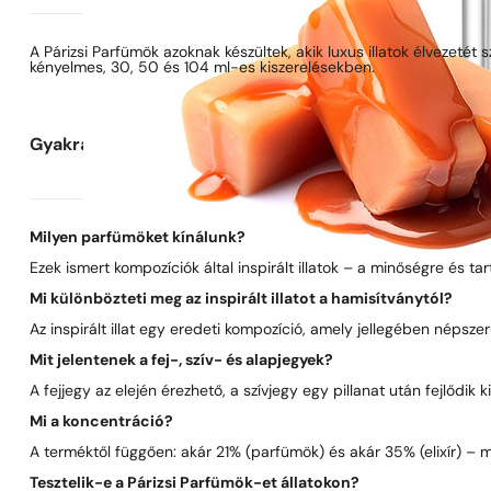
A Párizsi Parfümök azoknak készültek, akik luxus illatok élvezetét
kényelmes, 30, 50 és 104 ml-es kiszerelésekben.
Gyakran ismételt kérdések
Milyen parfümöket kínálunk?
Ezek ismert kompozíciók által inspirált illatok – a minőségre és t
Mi különbözteti meg az inspirált illatot a hamisítványtól?
Az inspirált illat egy eredeti kompozíció, amely jellegében néps
Mit jelentenek a fej-, szív- és alapjegyek?
A fejjegy az elején érezhető, a szívjegy egy pillanat után fejlődik
Mi a koncentráció?
A terméktől függően: akár 21% (parfümök) és akár 35% (elixír) – 
Tesztelik-e a Párizsi Parfümök-et állatokon?