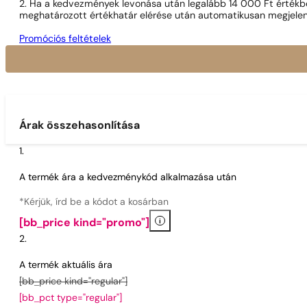
2. Ha a kedvezmények levonása után legalább 14 000 Ft értékben
meghatározott értékhatár elérése után automatikusan megjelen
Promóciós feltételek
Árak összehasonlítása
A termék ára a kedvezménykód alkalmazása után
*Kérjük, írd be a kódot a kosárban
i
[bb_price kind="promo"]
A termék aktuális ára
[bb_price kind="regular"]
[bb_pct type="regular"]