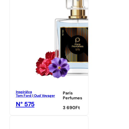
Inspirálva
Paris
Tom Ford | Oud Voyager
Perfumes
N° 575
3 690
Ft