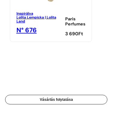
Inspirálva
Lolita Lempicka | Lolita
Paris
Land
Perfumes
N° 676
3 690
Ft
Vásárlás folytatása