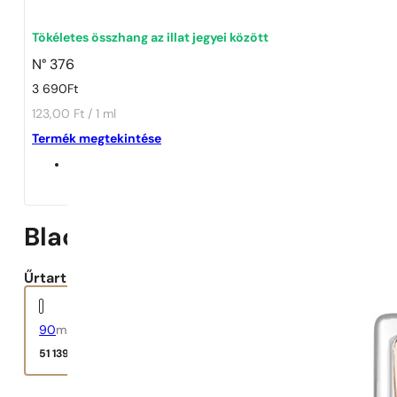
1 - 3 db
4 db
5 Ft-ért!
Tökéletes összhang az illat jegyei között
N° 376
3 690
Ft
123,00 Ft / 1 ml
Termék megtekintése
Black Opium Nuit Blanche
Űrtartalom:
90
ml
51 139
Ft