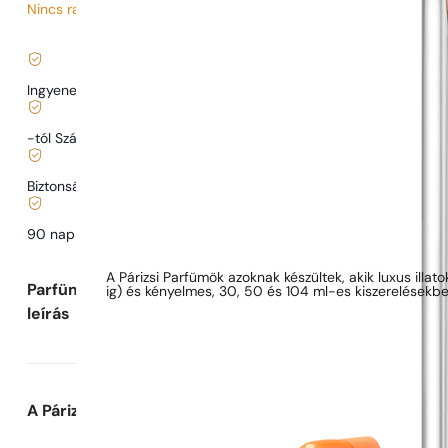
Nincs raktáron
568
Ft
/ 1ml, ÁFÁ-val együtt
|
Ingyenes szállítás
13900 Ft
-tól Szállítás
989 Ft
-tól.
Biztonságos vásárlás és fizetés
90 nap az illat
kipróbálására
Parfüm leírása
A Párizsi Parfümök azoknak készültek, akik luxus illat
Parfüm
ig) és kényelmes, 30, 50 és 104 ml-es kiszerelésekbe
leírás
A Párizsi Parfümök-ről