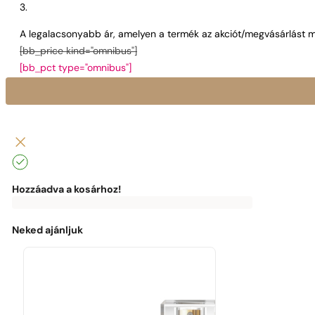
A legalacsonyabb ár, amelyen a termék az akciót/megvásárlást m
[bb_price kind="omnibus"]
[bb_pct type="omnibus"]
Hozzáadva a kosárhoz!
0
Ft
0
Ft
Az
ingyenes
kiszállításhoz
Neked ajánljuk
a
következők
hiányoznak:
0
Ft
Élvezd
az
ingyenes
kiszállítást!