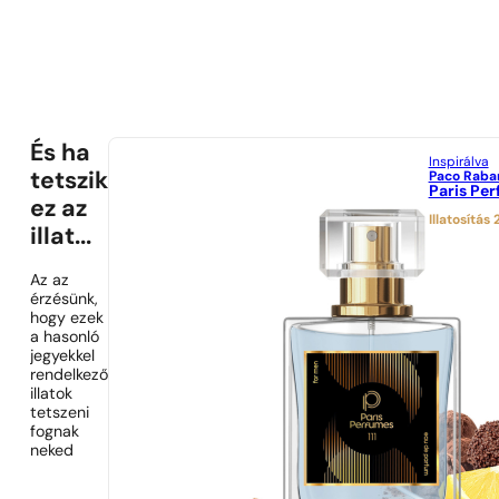
És ha
Inspirálva
Paco Raba
tetszik
Paris Per
ez az
Illatosítás
illat...
Az az
érzésünk,
hogy ezek
a hasonló
jegyekkel
rendelkező
illatok
tetszeni
fognak
neked