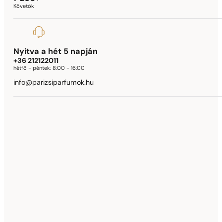
Követők
Nyitva a hét 5 napján
+36 212122011
hétfő - péntek:
8:00 - 16:00
info@parizsiparfumok.hu