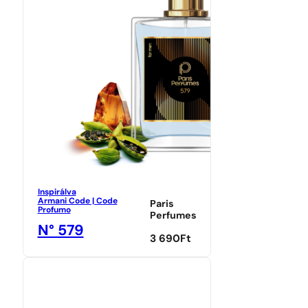
Inspirálva
Armani Code | Code
Paris
Profumo
Perfumes
N° 579
3 690
Ft