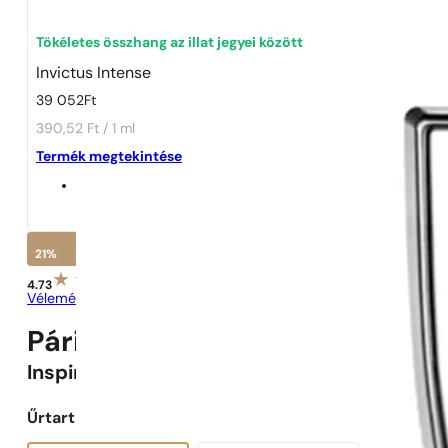
1 - 3 db
4 db
5 Ft-ért!
Tökéletes összhang az illat jegyei között
Invictus Intense
39 052
Ft
390,52 Ft / 1 ml
Termék megtekintése
21%
4.73
Vélemények megtekintése
Párizsi Parfümök N° 71 -
21
%
Inspirálva
Invictus Intense
Űrtartalom választása: