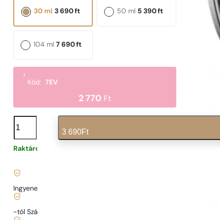
30 ml
3 690
ft
50 ml
5 390
ft
104 ml
7 690
ft
i
Kód:
7EV
2 770
Ft
N°
71
3 690
Ft
mennyiség
Raktáron
123
Ft
/ 1ml, ÁFÁ-val együtt
|
Ingyenes szállítás
13900 Ft
-tól Szállítás
989 Ft
-tól.