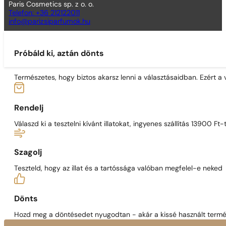
Paris Cosmetics sp. z o. o.
Telefon: +36 212122011
info@parizsiparfumok.hu
Próbáld ki, aztán dönts
Természetes, hogy biztos akarsz lenni a választásaidban. Ezért a
Rendelj
Válaszd ki a tesztelni kívánt illatokat, ingyenes szállítás 13900 Ft-t
Szagolj
Teszteld, hogy az illat és a tartóssága valóban megfelel-e neked
Dönts
Hozd meg a döntésedet nyugodtan - akár a kissé használt termék