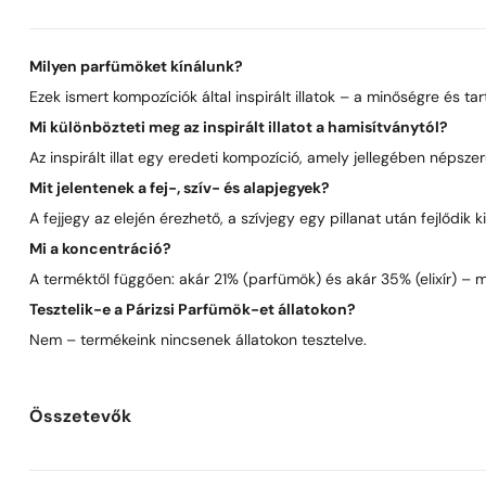
Milyen parfümöket kínálunk?
Ezek ismert kompozíciók által inspirált illatok – a minőségre és t
Mi különbözteti meg az inspirált illatot a hamisítványtól?
Az inspirált illat egy eredeti kompozíció, amely jellegében néps
Mit jelentenek a fej-, szív- és alapjegyek?
A fejjegy az elején érezhető, a szívjegy egy pillanat után fejlődik
Mi a koncentráció?
A terméktől függően: akár 21% (parfümök) és akár 35% (elixír) – 
Tesztelik-e a Párizsi Parfümök-et állatokon?
Nem – termékeink nincsenek állatokon tesztelve.
Összetevők