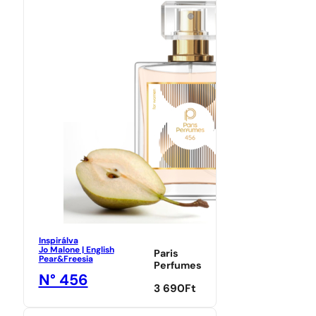
Inspirálva
Jo Malone | English
Paris
Pear&Freesia
Perfumes
N° 456
3 690
Ft