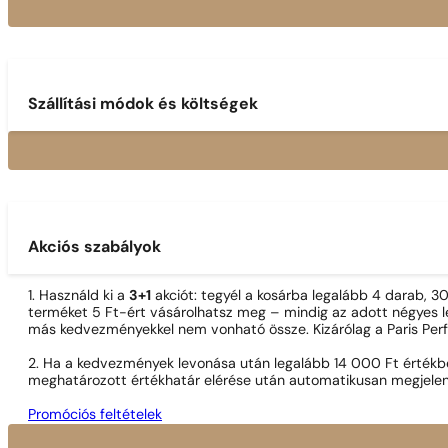
Szállítási módok és költségek
Akciós szabályok
1. Használd ki a
3+1
akciót: tegyél a kosárba legalább 4 darab, 
terméket 5 Ft-ért vásárolhatsz meg – mindig az adott négyes le
más kedvezményekkel nem vonható össze. Kizárólag a Paris Per
2. Ha a kedvezmények levonása után legalább 14 000 Ft értékben
meghatározott értékhatár elérése után automatikusan megjelen
Promóciós feltételek