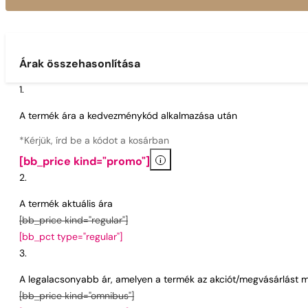
Árak összehasonlítása
A termék ára a kedvezménykód alkalmazása után
*Kérjük, írd be a kódot a kosárban
i
[bb_price kind="promo"]
A termék aktuális ára
[bb_price kind="regular"]
[bb_pct type="regular"]
A legalacsonyabb ár, amelyen a termék az akciót/megvásárlást m
[bb_price kind="omnibus"]