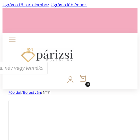
Ugrás a fő tartalomhoz
Ugrás a lábléchez
1 - 3 db
4 db
5 Ft-ért!
0
Főoldal
/
Borostyán
/
N° 71
1 - 3 db
4 db
5 Ft-ért!