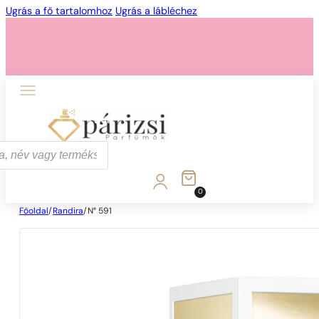
Ugrás a fő tartalomhoz
Ugrás a lábléchez
1 - 3 db
4 db
5 Ft-ért!
0
Főoldal
/
Randira
/
N° 591
1 - 3 db
4 db
5 Ft-ért!