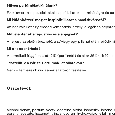
Milyen parfümöket kínálunk?
Ezek ismert kompozíciók által inspirált illatok – a minőségre és t
Mi különbözteti meg az inspirált illatot a hamisítványtól?
Az inspirált illat egy eredeti kompozíció, amely jellegében néps
Mit jelentenek a fej-, szív- és alapjegyek?
A fejjegy az elején érezhető, a szívjegy egy pillanat után fejlődik
Mi a koncentráció?
A terméktől függően: akár 21% (parfümök) és akár 35% (elixír) – 
Tesztelik-e a Párizsi Parfümök-et állatokon?
Nem – termékeink nincsenek állatokon tesztelve.
Összetevők
alcohol denat., parfum, acetyl cedrene, alpha-isomethyl ionone, be
geranyl acetate, hexamethylindanopyran, hydroxycitronellal, limon