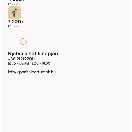
Követők
7 200+
Követők
Nyitva a hét 5 napján
+36 212122011
hétfő - péntek:
8:00 - 16:00
info@parizsiparfumok.hu