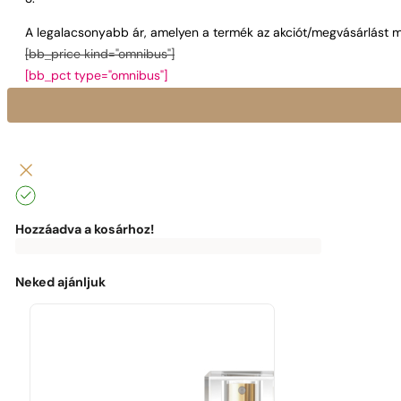
A legalacsonyabb ár, amelyen a termék az akciót/megvásárlást m
[bb_price kind="omnibus"]
[bb_pct type="omnibus"]
Hozzáadva a kosárhoz!
0
Ft
0
Ft
Az
ingyenes
kiszállításhoz
Neked ajánljuk
a
következők
hiányoznak:
0
Ft
Élvezd
az
ingyenes
kiszállítást!