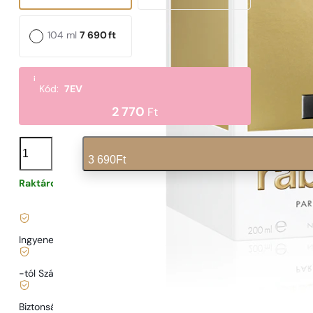
104 ml
7 690
ft
i
Kód:
7EV
2 770
Ft
N°
591
3 690
Ft
mennyiség
Raktáron
123
Ft
/ 1ml, ÁFÁ-val együtt
|
Ingyenes szállítás
13900 Ft
-tól Szállítás
989 Ft
-tól.
Biztonságos vásárlás és fizetés