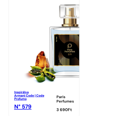
Inspirálva
Armani Code | Code
Paris
Profumo
Perfumes
N° 579
3 690
Ft