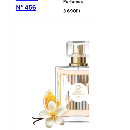
Perfumes
N° 456
3 690
Ft