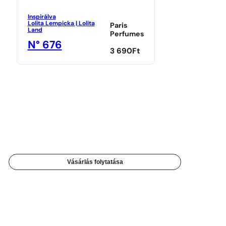
Inspirálva
Lolita Lempicka | Lolita
Paris
Land
Perfumes
N° 676
3 690
Ft
Vásárlás folytatása