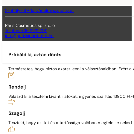
Szabályzat
Adatvédelmi szabályzat
Paris Cosmetics sp. z o. o.
Telefon: +36 212122011
info@parizsiparfumok.hu
Próbáld ki, aztán dönts
Természetes, hogy biztos akarsz lenni a választásaidban. Ezért a
Rendelj
Válaszd ki a tesztelni kívánt illatokat, ingyenes szállítás 13900 Ft-t
Szagolj
Teszteld, hogy az illat és a tartóssága valóban megfelel-e neked