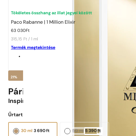
1 - 3 db
4 db
5 Ft-ért!
Tökéletes összhang az illat jegyei között
Paco Rabanne | 1 Million Elixir
63 030
Ft
315,15 Ft / 1 ml
Termék megtekintése
21%
Párizsi Parfümök N° 591 -
21
%
Inspirálva
One Milion Elixir
Űrtartalom választása:
30 ml
3 690
ft
50 ml
5 390
ft