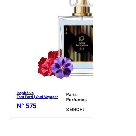
Inspirálva
Paris
Tom Ford | Oud Voyager
Perfumes
N° 575
3 690
Ft