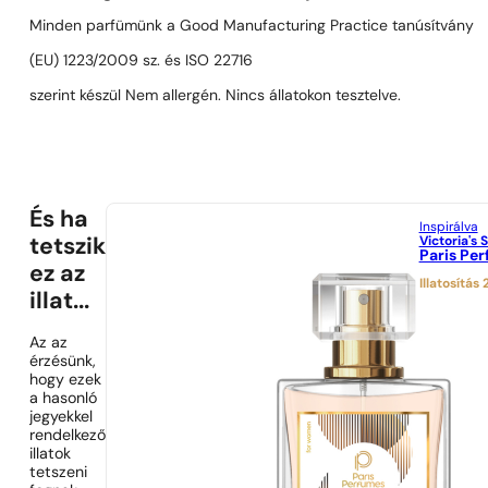
Minden parfümünk a Good Manufacturing Practice tanúsítvány
(EU) 1223/2009 sz. és ISO 22716
szerint készül Nem allergén. Nincs állatokon tesztelve.
És ha
Inspirálva
Victoria's 
tetszik
Paris Pe
ez az
Illatosítás
illat...
Az az
érzésünk,
hogy ezek
a hasonló
jegyekkel
rendelkező
illatok
tetszeni