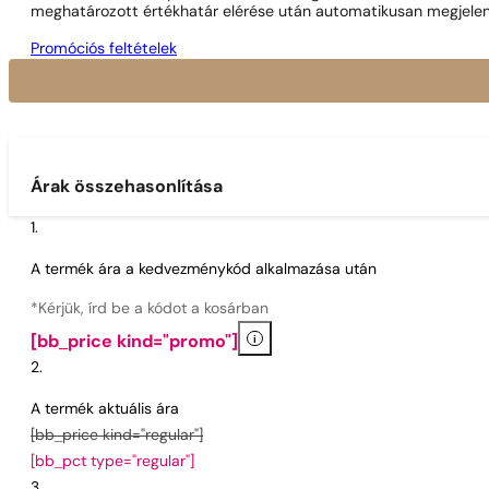
meghatározott értékhatár elérése után automatikusan megjelen
Promóciós feltételek
Árak összehasonlítása
A termék ára a kedvezménykód alkalmazása után
*Kérjük, írd be a kódot a kosárban
i
[bb_price kind="promo"]
A termék aktuális ára
[bb_price kind="regular"]
[bb_pct type="regular"]