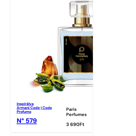
Inspirálva
Armani Code | Code
Paris
Profumo
Perfumes
N° 579
3 690
Ft