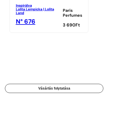
Inspirálva
Lolita Lempicka | Lolita
Paris
Land
Perfumes
N° 676
3 690
Ft
Vásárlás folytatása