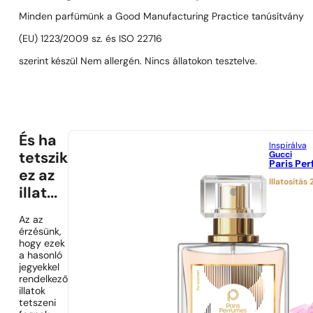
Minden parfümünk a Good Manufacturing Practice tanúsítvány
(EU) 1223/2009 sz. és ISO 22716
szerint készül Nem allergén. Nincs állatokon tesztelve.
És ha
Inspirálva
Gucci
tetszik
Paris Pe
ez az
Illatosítás
illat...
Az az
érzésünk,
hogy ezek
a hasonló
jegyekkel
rendelkező
illatok
tetszeni