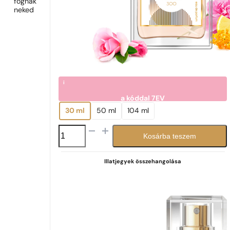
fognak
neked
i
a kóddal
7EV
2770
Ft
30 ml
50 ml
104 ml
N°
Kosárba teszem
300
mennyiség
Illatjegyek összehangolása