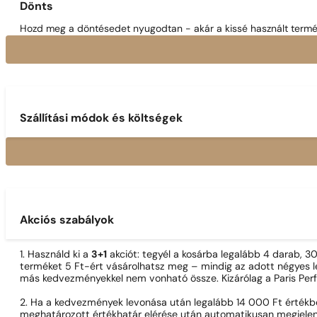
Dönts
Hozd meg a döntésedet nyugodtan - akár a kissé használt termék
Szállítási módok és költségek
Akciós szabályok
1. Használd ki a
3+1
akciót: tegyél a kosárba legalább 4 darab, 
terméket 5 Ft-ért vásárolhatsz meg – mindig az adott négyes le
más kedvezményekkel nem vonható össze. Kizárólag a Paris Per
2. Ha a kedvezmények levonása után legalább 14 000 Ft értékben
meghatározott értékhatár elérése után automatikusan megjelen