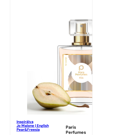
Inspirálva
Jo Malone | English
Paris
Pear&Freesia
Perfumes