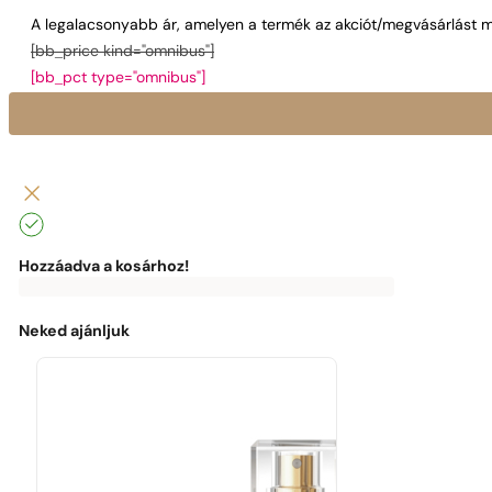
A legalacsonyabb ár, amelyen a termék az akciót/megvásárlást m
[bb_price kind="omnibus"]
[bb_pct type="omnibus"]
Hozzáadva a kosárhoz!
0
Ft
0
Ft
Az
Élvezd
ingyenes
az
kiszállításhoz
ingyenes
Neked ajánljuk
a
kiszállítást!
következők
hiányoznak:
0
Ft