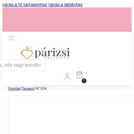
Ugrás a fő tartalomhoz
Ugrás a lábléchez
1 - 3 db
4 db
5 Ft-ért!
0
Főoldal
/
Tavaszi
/
N° 534
1 - 3 db
4 db
5 Ft-ért!