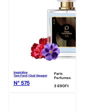
Inspirálva
Paris
Tom Ford | Oud Voyager
Perfumes
N° 575
3 690
Ft