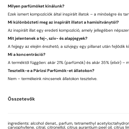
Milyen parfümöket kínálunk?
Ezek ismert kompozíciók által inspirált illatok – a minőségre és t
Mi különbözteti meg az inspirált illatot a hamisítványtól?
Az inspirált illat egy eredeti kompozíció, amely jellegében néps
Mit jelentenek a fej-, szív- és alapjegyek?
A fejjegy az elején érezhető, a szívjegy egy pillanat után fejlődik
Mi a koncentráció?
A terméktől függően: akár 21% (parfümök) és akár 35% (elixír) – 
Tesztelik-e a Párizsi Parfümök-et állatokon?
Nem – termékeink nincsenek állatokon tesztelve.
Összetevők
ingredients: alcohol denat., parfum, tetramethyl acetyloctahydro
caryophyllene, citral, citronellol, citrus aurantium peel oil, citrus