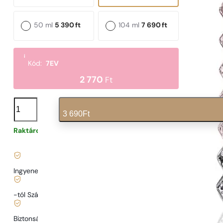
50 ml
5 390
ft
104 ml
7 690
ft
i
Kód:
7EV
2 770
Ft
N°
534
3 690
Ft
mennyiség
Raktáron
123
Ft
/ 1ml, ÁFÁ-val együtt
|
Ingyenes szállítás
13900 Ft
-tól Szállítás
989 Ft
-tól.
Biztonságos vásárlás és fizetés