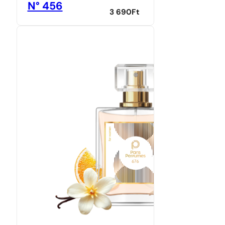
N° 456
3 690
Ft