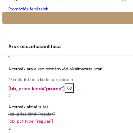
Promóciós feltételek
Árak összehasonlítása
A termék ára a kedvezménykód alkalmazása után
*Kérjük, írd be a kódot a kosárban
i
[bb_price kind="promo"]
A termék aktuális ára
[bb_price kind="regular"]
[bb_pct type="regular"]