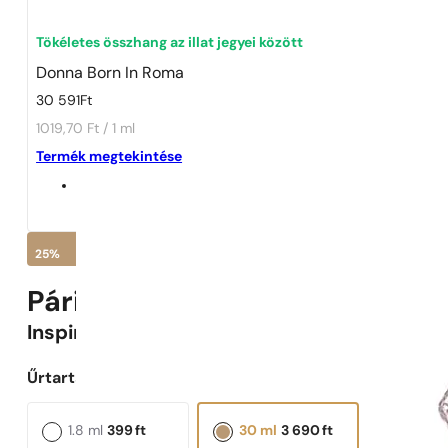
1 - 3 db
4 db
5 Ft-ért!
Tökéletes összhang az illat jegyei között
Donna Born In Roma
30 591
Ft
1019,70 Ft / 1 ml
Termék megtekintése
25%
Párizsi Parfümök N° 534 -
25
Inspirálva
Donna Born In Roma
Űrtartalom választása:
1.8 ml
399
ft
30 ml
3 690
ft