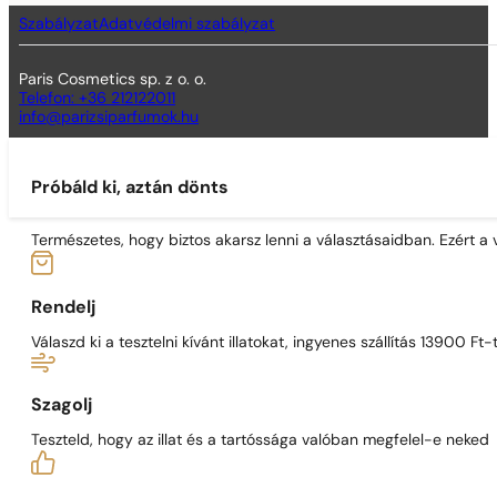
Szabályzat
Adatvédelmi szabályzat
Paris Cosmetics sp. z o. o.
Telefon: +36 212122011
info@parizsiparfumok.hu
Próbáld ki, aztán dönts
Természetes, hogy biztos akarsz lenni a választásaidban. Ezért a
Rendelj
Válaszd ki a tesztelni kívánt illatokat, ingyenes szállítás 13900 Ft-t
Szagolj
Teszteld, hogy az illat és a tartóssága valóban megfelel-e neked