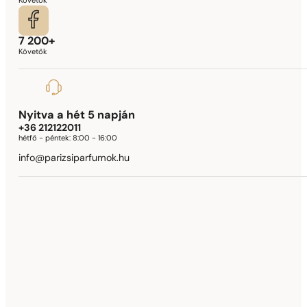
Követők
7 200+
Követők
Nyitva a hét 5 napján
+36 212122011
hétfő - péntek:
8:00 - 16:00
info@parizsiparfumok.hu