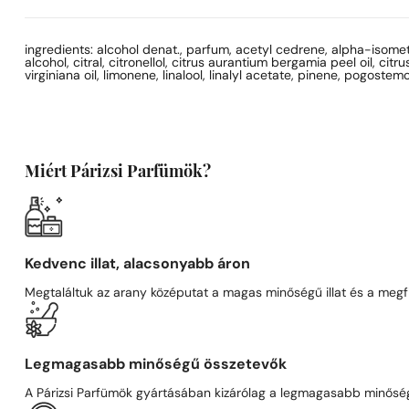
ingredients: alcohol denat., parfum, acetyl cedrene, alpha-isome
alcohol, citral, citronellol, citrus aurantium bergamia peel oil, cit
virginiana oil, limonene, linalool, linalyl acetate, pinene, pogoste
Miért Párizsi Parfümök?
Kedvenc illat, alacsonyabb áron
Megtaláltuk az arany középutat a magas minőségű illat és a megfi
Legmagasabb minőségű összetevők
A Párizsi Parfümök gyártásában kizárólag a legmagasabb minőségű