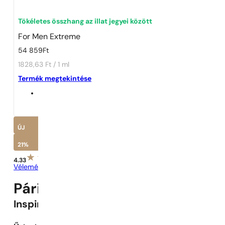
1 - 3 db
4 db
5 Ft-ért!
Tökéletes összhang az illat jegyei között
For Men Extreme
54 859
Ft
1828,63 Ft / 1 ml
Termék megtekintése
ÚJ
21%
4.33
Vélemények megtekintése
Párizsi Parfümök N° 343 -
21
%
Inspirálva
Extreme