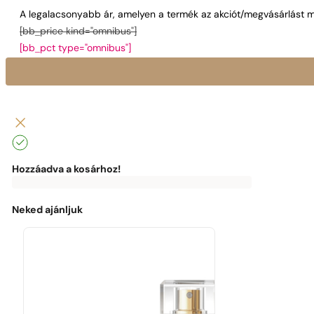
A legalacsonyabb ár, amelyen a termék az akciót/megvásárlást m
[bb_price kind="omnibus"]
[bb_pct type="omnibus"]
Hozzáadva a kosárhoz!
0
Ft
0
Ft
Az
ingyenes
kiszállításhoz
Neked ajánljuk
a
következők
hiányoznak:
0
Ft
Élvezd
az
ingyenes
kiszállítást!