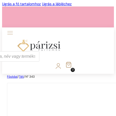
Ugrás a fő tartalomhoz
Ugrás a lábléchez
1 - 3 db
4 db
5 Ft-ért!
0
Főoldal
/
Téli
/
N° 343
1 - 3 db
4 db
5 Ft-ért!