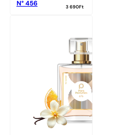
N° 456
3 690
Ft