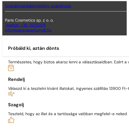
Szabályzat
Adatvédelmi szabályzat
Paris Cosmetics sp. z o. o.
Telefon: +36 212122011
info@parizsiparfumok.hu
Próbáld ki, aztán dönts
Természetes, hogy biztos akarsz lenni a választásaidban. Ezért a
Rendelj
Válaszd ki a tesztelni kívánt illatokat, ingyenes szállítás 13900 Ft-t
Szagolj
Teszteld, hogy az illat és a tartóssága valóban megfelel-e neked