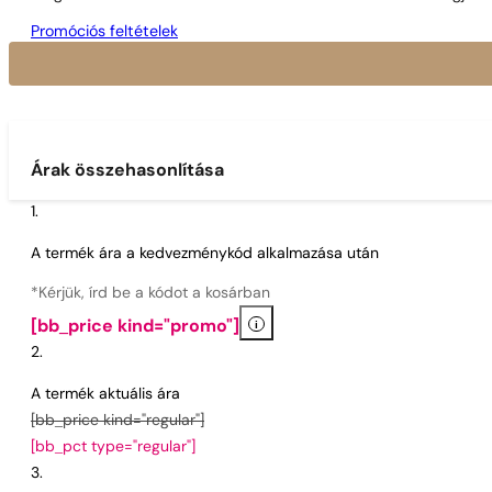
Promóciós feltételek
Árak összehasonlítása
A termék ára a kedvezménykód alkalmazása után
*Kérjük, írd be a kódot a kosárban
i
[bb_price kind="promo"]
A termék aktuális ára
[bb_price kind="regular"]
[bb_pct type="regular"]