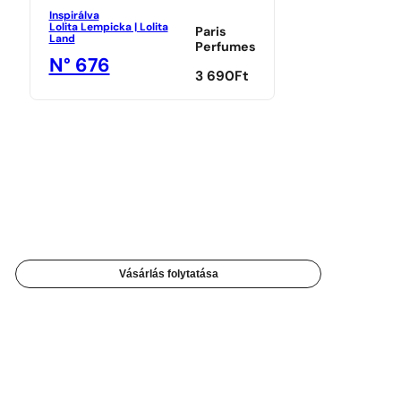
Inspirálva
Lolita Lempicka | Lolita
Paris
Land
Perfumes
N° 676
3 690
Ft
Vásárlás folytatása