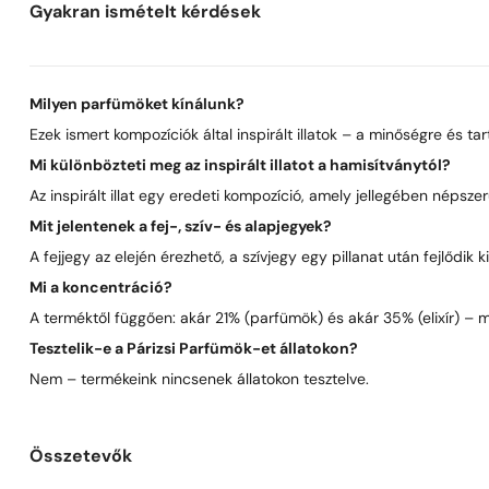
Gyakran ismételt kérdések
Milyen parfümöket kínálunk?
Ezek ismert kompozíciók által inspirált illatok – a minőségre és t
Mi különbözteti meg az inspirált illatot a hamisítványtól?
Az inspirált illat egy eredeti kompozíció, amely jellegében néps
Mit jelentenek a fej-, szív- és alapjegyek?
A fejjegy az elején érezhető, a szívjegy egy pillanat után fejlődik
Mi a koncentráció?
A terméktől függően: akár 21% (parfümök) és akár 35% (elixír) – 
Tesztelik-e a Párizsi Parfümök-et állatokon?
Nem – termékeink nincsenek állatokon tesztelve.
Összetevők