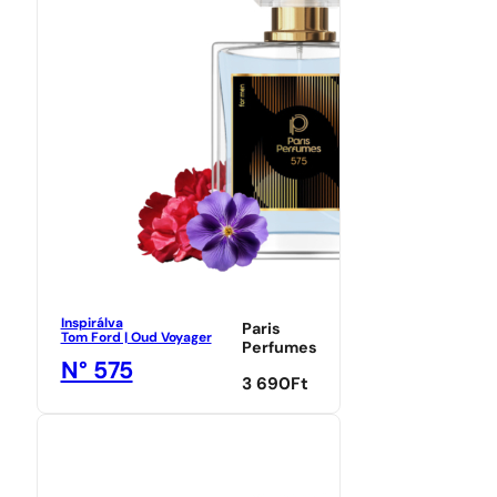
Inspirálva
Paris
Tom Ford | Oud Voyager
Perfumes
N° 575
3 690
Ft