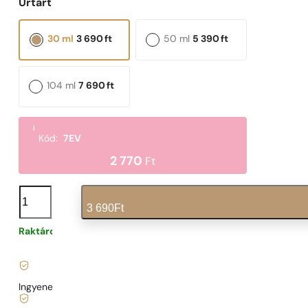
Űrtartalom választása:
30 ml
3 690
ft
50 ml
5 390
ft
104 ml
7 690
ft
i
Kód:
7EV
2 770
Ft
N°
343
3 690
Ft
mennyiség
Raktáron
123
Ft
/ 1ml, ÁFÁ-val együtt
|
Ingyenes szállítás
13900 Ft