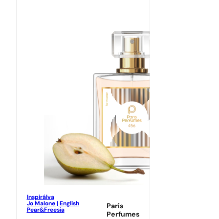
Inspirálva
Jo Malone | English
Paris
Pear&Freesia
Perfumes