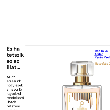
És ha
Inspirálva
Arden
tetszik
Paris Per
ez az
Illatosítás
illat...
Az az
érzésünk,
hogy ezek
a hasonló
jegyekkel
rendelkező
illatok
tetszeni