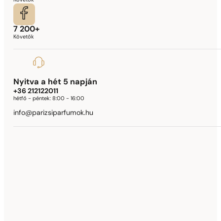
Követők
7 200+
Követők
Nyitva a hét 5 napján
+36 212122011
hétfő - péntek:
8:00 - 16:00
info@parizsiparfumok.hu