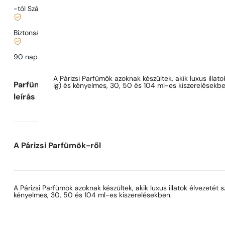
-tól Szállítás
989 Ft
-tól.
Biztonságos vásárlás és fizetés
90 nap az illat
kipróbálására
Parfüm leírása
A Párizsi Parfümök azoknak készültek, akik luxus illat
Parfüm
ig) és kényelmes, 30, 50 és 104 ml-es kiszerelésekbe
leírás
A Párizsi Parfümök-ről
A Párizsi Parfümök azoknak készültek, akik luxus illatok élvezetét
kényelmes, 30, 50 és 104 ml-es kiszerelésekben.