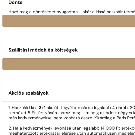
Dönts
Hozd meg a döntésedet nyugodtan - akár a kissé használt termék
Szállítási módok és költségek
Akciós szabályok
1. Használd ki a
3+1
akciót: tegyél a kosárba legalább 4 darab, 
terméket 5 Ft-ért vásárolhatsz meg – mindig az adott négyes le
más kedvezményekkel nem vonható össze. Kizárólag a Paris Per
2. Ha a kedvezmények levonása után legalább 14 000 Ft értékben
meghatározott értékhatár elérése után automatikusan megjelen