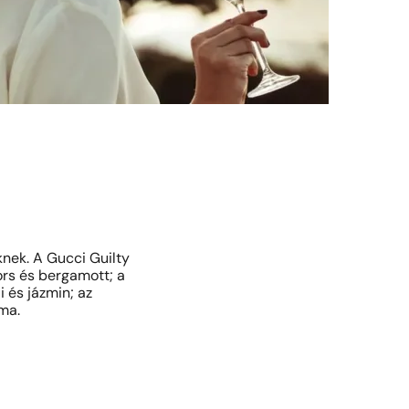
nek. A Gucci Guilty
ors és bergamott; a
i és jázmin; az
sma.