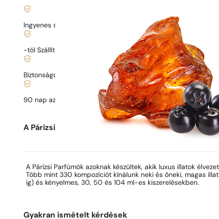
Ingyenes szállítás
13900 Ft
-tól Szállítás
989 Ft
-tól.
Biztonságos vásárlás és fizetés
90 nap az illat
kipróbálására
Parfüm leírása
A Párizsi Parfümök-ről
A Párizsi Parfümök azoknak készültek, akik luxus illatok élvezet
Több mint 330 kompozíciót kínálunk neki és őneki, magas illa
ig) és kényelmes, 30, 50 és 104 ml-es kiszerelésekben.
Gyakran ismételt kérdések