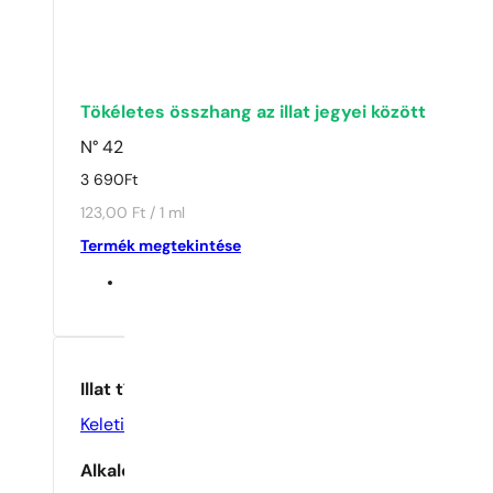
Tökéletes összhang az illat jegyei között
N° 42
3 690
Ft
123,00 Ft / 1 ml
Termék megtekintése
Illat típusa
Keleties
,
Virágos
Alkalom