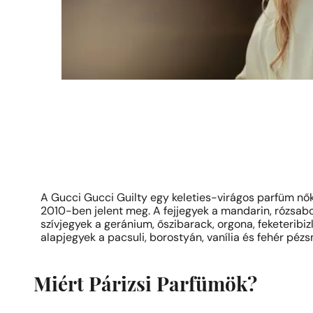
A Gucci Gucci Guilty egy keleties-virágos parfüm nők
2010-ben jelent meg. A fejjegyek a mandarin, rózsab
szívjegyek a geránium, őszibarack, orgona, feketeribizl
alapjegyek a pacsuli, borostyán, vanília és fehér péz
Miért Párizsi Parfümök?