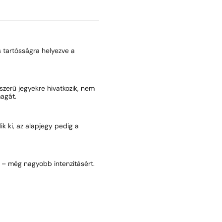
és tartósságra helyezve a
pszerű jegyekre hivatkozik, nem
agát.
dik ki, az alapjegy pedig a
) – még nagyobb intenzitásért.