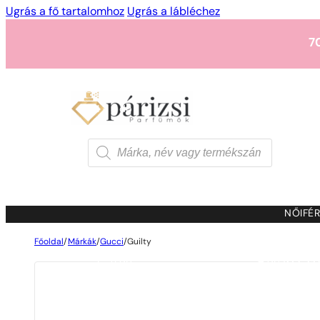
Ugrás a fő tartalomhoz
Ugrás a lábléchez
7
1 - 3 db
4 db
5 Ft-ért
7
Products
search
1 - 3 db
4 db
5 Ft-ért
7
NŐI
FÉR
Főoldal
/
Márkák
/
Gucci
/
Guilty
1 - 3 db
4 db
5 Ft-ért