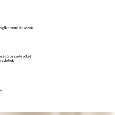
gfizethető ár között.
őségű összetevőket
redetiek.
ny