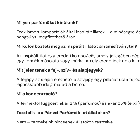
Milyen parfümöket kínálunk?
Ezek ismert kompozíciók által inspirált illatok – a minőségre 
hangsúlyt, megfizethető áron.
Mi különbözteti meg az inspirált illatot a hamisítványtól?
Az inspirált illat egy eredeti kompozíció, amely jellegében né
egy termék másolata vagy márka, amely eredetinek adja ki m
Mit jelentenek a fej-, szív- és alapjegyek?
A fejjegy az elején érezhető, a szívjegy egy pillanat után fejlő
leghosszabb ideig marad a bőrön.
Mi a koncentráció?
A terméktől függően: akár 21% (parfümök) és akár 35% (elixír
Tesztelik-e a Párizsi Parfümök-et állatokon?
Nem – termékeink nincsenek állatokon tesztelve.