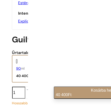
Estére
,
Randira
Intenzitás
Explicit
Guilty
Űrtartalom:
90
ml
40 400
Ft
Guilty
Kosárba he
mennyiség
40 400
Ft
Hosszabb szállítási idő
449
Ft
/ 1ml, ÁFÁ-val együtt
|