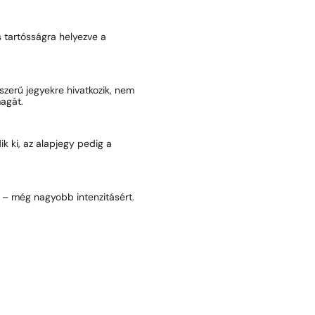
és tartósságra helyezve a
pszerű jegyekre hivatkozik, nem
agát.
dik ki, az alapjegy pedig a
) – még nagyobb intenzitásért.