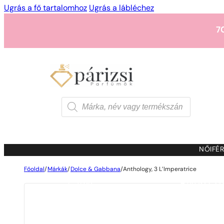
Ugrás a fő tartalomhoz
Ugrás a lábléchez
7
1 - 3 db
4 db
5 Ft-ért
7
Products
search
1 - 3 db
4 db
5 Ft-ért
7
NŐI
FÉR
Főoldal
/
Márkák
/
Dolce & Gabbana
/
Anthology, 3 L’Imperatrice
1 - 3 db
4 db
5 Ft-ért