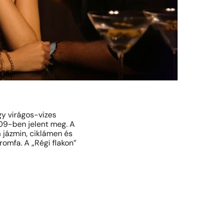
y virágos-vizes
09-ben jelent meg. A
a jázmin, ciklámen és
romfa. A „Régi flakon”