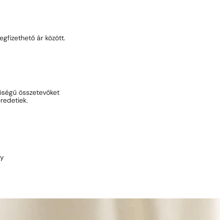
gfizethető ár között.
őségű összetevőket
redetiek.
ny