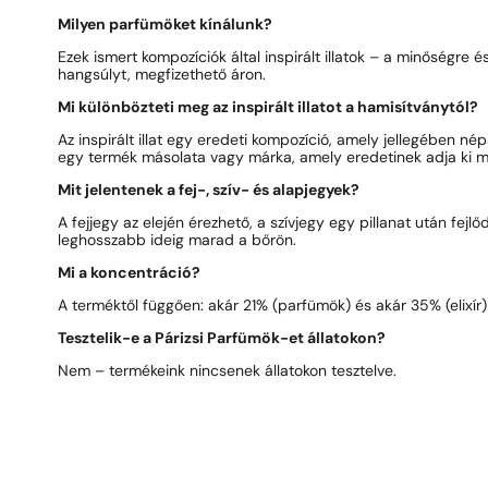
Milyen parfümöket kínálunk?
Ezek ismert kompozíciók által inspirált illatok – a minőségre 
hangsúlyt, megfizethető áron.
Mi különbözteti meg az inspirált illatot a hamisítványtól?
Az inspirált illat egy eredeti kompozíció, amely jellegében né
egy termék másolata vagy márka, amely eredetinek adja ki m
Mit jelentenek a fej-, szív- és alapjegyek?
A fejjegy az elején érezhető, a szívjegy egy pillanat után fejlő
leghosszabb ideig marad a bőrön.
Mi a koncentráció?
A terméktől függően: akár 21% (parfümök) és akár 35% (elixír
Tesztelik-e a Párizsi Parfümök-et állatokon?
Nem – termékeink nincsenek állatokon tesztelve.