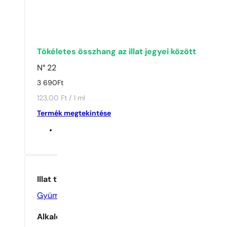
Tökéletes összhang az illat jegyei között
N° 22
3 690
Ft
123,00 Ft / 1 ml
Termék megtekintése
Illat típusa
Gyümölcsös
,
Virágos
Alkalom