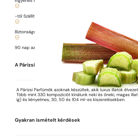
Ingyenes szállítás
13900 Ft
-tól Szállítás
989 Ft
-tól.
Biztonságos vásárlás és fizetés
90 nap az illat
kipróbálására
Parfüm leírása
A Párizsi Parfümök-ről
A Párizsi Parfümök azoknak készültek, akik luxus illatok élvezet
Több mint 330 kompozíciót kínálunk neki és őneki, magas illa
ig) és kényelmes, 30, 50 és 104 ml-es kiszerelésekben.
Gyakran ismételt kérdések