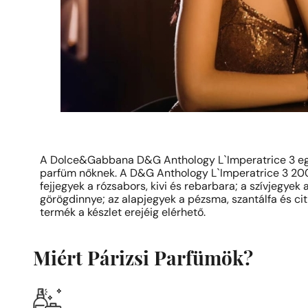
A Dolce&Gabbana D&G Anthology L`Imperatrice 3 eg
parfüm nőknek. A D&G Anthology L`Imperatrice 3 20
fejjegyek a rózsabors, kivi és rebarbara; a szívjegyek 
görögdinnye; az alapjegyek a pézsma, szantálfa és cit
termék a készlet erejéig elérhető.
Miért Párizsi Parfümök?