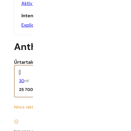
Aktív Emberek Számára
,
Alkalmi
,
Randira
Intenzitás
Explicit
Anthology, 3 L’Imperatri
Űrtartalom:
30
ml
25 700
Ft
Nincs raktáron
857
Ft
/ 1ml, ÁFÁ-val együtt
|