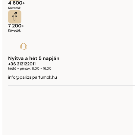
4 600+
Követők
7 200+
Követők
Nyitva a hét 5 napján
+36 212122011
hétfő - péntek:
8:00 - 16:00
info@parizsiparfumok.hu