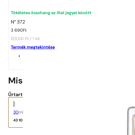
1 - 3 db
4 db
5 Ft-ért!
Tökéletes összhang az illat jegyei között
N° 372
3 690
Ft
123,00 Ft / 1 ml
Termék megtekintése
Miss Dior Eau de Parfum
Űrtartalom:
30
ml
43 106
Ft