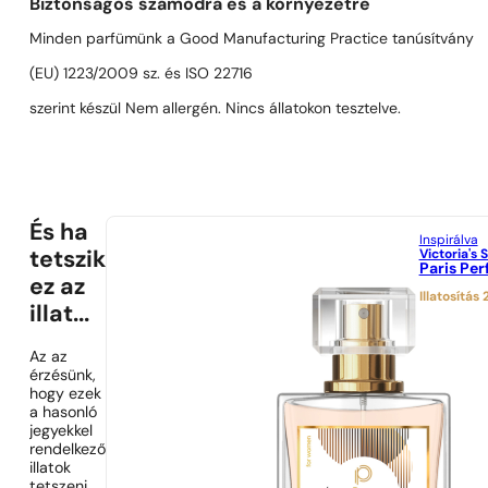
Biztonságos számodra és a környezetre
Minden parfümünk a Good Manufacturing Practice tanúsítvány
(EU) 1223/2009 sz. és ISO 22716
szerint készül Nem allergén. Nincs állatokon tesztelve.
És ha
Inspirálva
Victoria's 
tetszik
Paris Pe
ez az
Illatosítás
illat...
Az az
érzésünk,
hogy ezek
a hasonló
jegyekkel
rendelkező
illatok
tetszeni