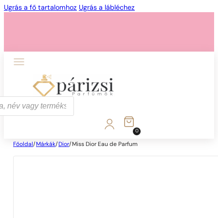
Ugrás a fő tartalomhoz
Ugrás a lábléchez
1 - 3 db
4 db
5 Ft-ért!
0
Főoldal
/
Márkák
/
Dior
/
Miss Dior Eau de Parfum
1 - 3 db
4 db
5 Ft-ért!