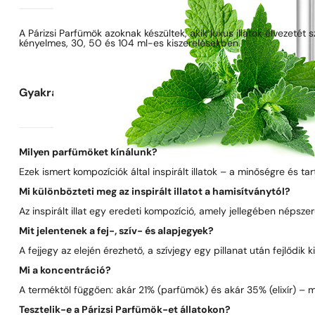
A Párizsi Parfümök azoknak készültek, akik luxus illatok élvezetét
kényelmes, 30, 50 és 104 ml-es kiszerelésekben.
Gyakran ismételt kérdések
Milyen parfümöket kínálunk?
Ezek ismert kompozíciók által inspirált illatok – a minőségre és t
Mi különbözteti meg az inspirált illatot a hamisítványtól?
Az inspirált illat egy eredeti kompozíció, amely jellegében néps
Mit jelentenek a fej-, szív- és alapjegyek?
A fejjegy az elején érezhető, a szívjegy egy pillanat után fejlődik
Mi a koncentráció?
A terméktől függően: akár 21% (parfümök) és akár 35% (elixír) – 
Tesztelik-e a Párizsi Parfümök-et állatokon?