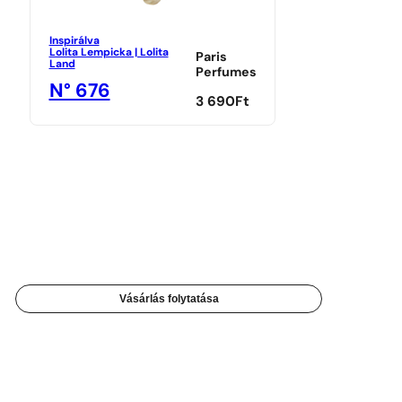
Inspirálva
Lolita Lempicka | Lolita
Paris
Land
Perfumes
N° 676
3 690
Ft
Vásárlás folytatása