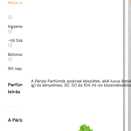
Nincs raktáron
1 437
Ft
/ 1ml, ÁFÁ-val együtt
|
Ingyenes szállítás
13900 Ft
-tól Szállítás
989 Ft
-tól.
Biztonságos vásárlás és fizetés
90 nap az illat
kipróbálására
Parfüm leírása
A Párizsi Parfümök azoknak készültek, akik luxus illat
Parfüm
ig) és kényelmes, 30, 50 és 104 ml-es kiszerelésekbe
leírás
A Párizsi Parfümök-ről