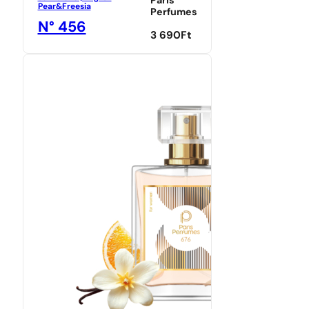
Paris
Pear&Freesia
Perfumes
N° 456
3 690
Ft