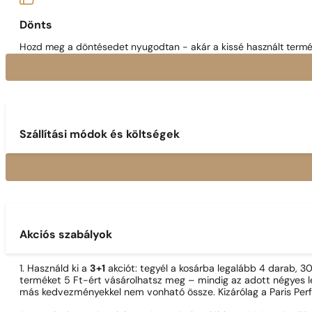
Dönts
Hozd meg a döntésedet nyugodtan - akár a kissé használt termék
Szállítási módok és költségek
Akciós szabályok
1. Használd ki a
3+1
akciót: tegyél a kosárba legalább 4 darab, 
terméket 5 Ft-ért vásárolhatsz meg – mindig az adott négyes le
más kedvezményekkel nem vonható össze. Kizárólag a Paris Per