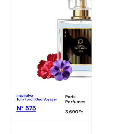
Inspirálva
Paris
Tom Ford | Oud Voyager
Perfumes
N° 575
3 690
Ft