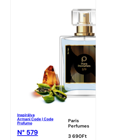
Inspirálva
Armani Code | Code
Paris
Profumo
Perfumes
N° 579
3 690
Ft