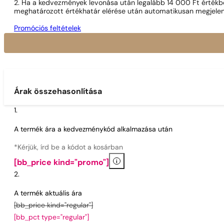
2. Ha a kedvezmények levonása után legalább 14 000 Ft értékben
meghatározott értékhatár elérése után automatikusan megjelen
Promóciós feltételek
Árak összehasonlítása
A termék ára a kedvezménykód alkalmazása után
*Kérjük, írd be a kódot a kosárban
i
[bb_price kind="promo"]
A termék aktuális ára
[bb_price kind="regular"]
[bb_pct type="regular"]