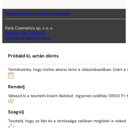
Szabályzat
Adatvédelmi szabályzat
Paris Cosmetics sp. z o. o.
Telefon: +36 212122011
info@parizsiparfumok.hu
Próbáld ki, aztán dönts
Természetes, hogy biztos akarsz lenni a választásaidban. Ezért a
Rendelj
Válaszd ki a tesztelni kívánt illatokat, ingyenes szállítás 13900 Ft-t
Szagolj
Teszteld, hogy az illat és a tartóssága valóban megfelel-e neked