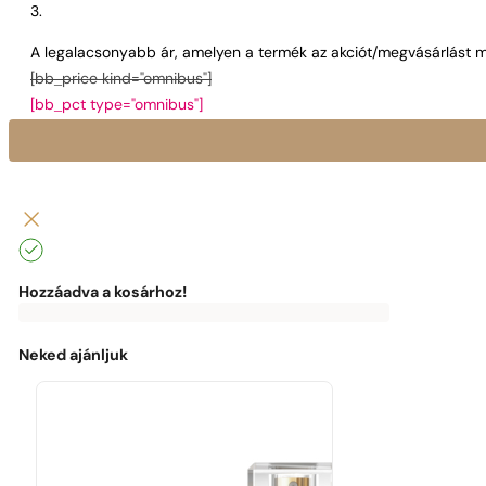
A legalacsonyabb ár, amelyen a termék az akciót/megvásárlást m
[bb_price kind="omnibus"]
[bb_pct type="omnibus"]
Hozzáadva a kosárhoz!
0
Ft
0
Ft
Az
Élvezd
ingyenes
az
kiszállításhoz
ingyenes
Neked ajánljuk
a
kiszállítást!
következők
hiányoznak:
0
Ft