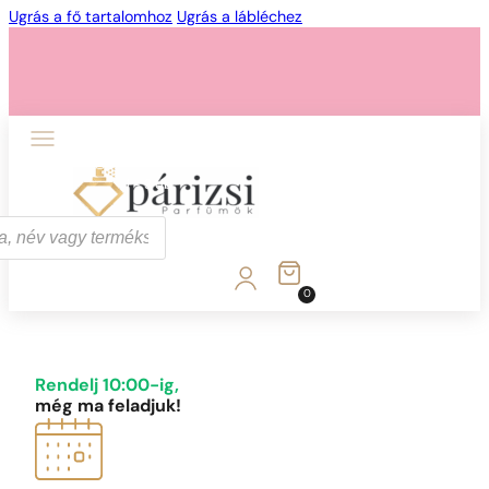
Ugrás a fő tartalomhoz
Ugrás a lábléchez
1 - 3 db
4 db
5 Ft-ért!
0
1 - 3 db
4 db
5 Ft-ért!
Rendelj 10:00-ig,
még ma feladjuk!