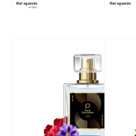
Illat egyezés
Illat egyezés
Tökéletes egyezés
Jo Malone | English Pear&Freesia
68 190
Ft