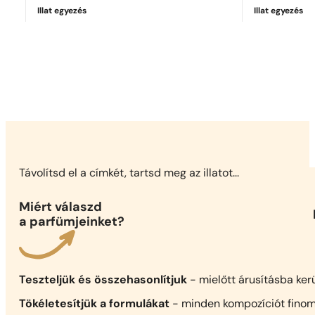
Illat egyezés
Illat egyezés
Tökéletes egyezés
Sauvage Parfum
111 484
Ft
Távolítsd el a címkét, tartsd meg az illatot...
Miért válaszd
a parfümjeinket?
Teszteljük és összehasonlítjuk
- mielőtt árusításba ker
Tökéletesítjük a formulákat
- minden kompozíciót finom