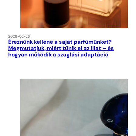
2026-02-26
Éreznünk kellene a saját parfümünket?
Megmutatjuk, miért tűnik el az illat – és
hogyan működik a szaglási adaptáció