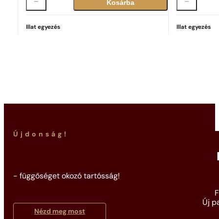
Kosárba
Illat egyezés
Illat egyezés
Tökéletes egyezés
Good Girl
37 099
Ft
Újdonság!
- függőséget okozó tartósság!
F
Új p
Nézd meg most