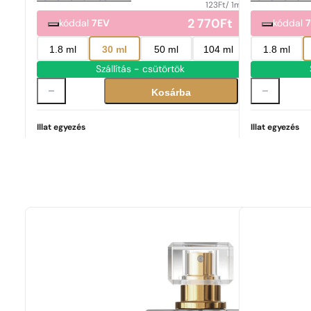
123
Ft
/ 1ml
2 770
Ft
kóddal
7EV
kóddal
1.8 ml
30 ml
50 ml
104 ml
1.8 ml
Szállítás - csütörtök
Kosárba
Illat egyezés
Illat egyezés
Tökéletes egyezés
Libre
42 678
Ft