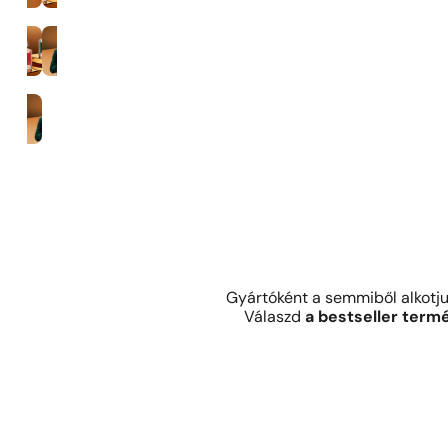
35%-os illatkoncentráció
Férfiak
Gyártóként a semmiből alkotj
Válaszd
a bestseller term