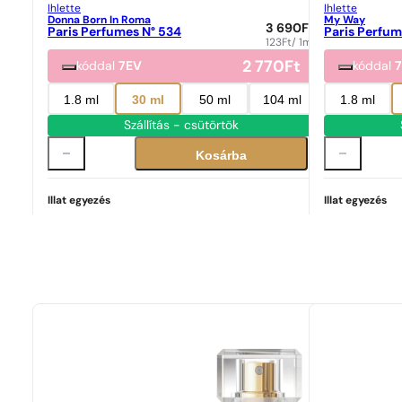
Ihlette
Ihlette
Donna Born In Roma
My Way
3 690
Ft
Paris Perfumes N° 534
Paris Perfum
123
Ft
/ 1ml
2 770
Ft
kóddal
7EV
kóddal
1.8 ml
30 ml
50 ml
104 ml
1.8 ml
Szállítás - csütörtök
Kosárba
Illat egyezés
Illat egyezés
Tökéletes egyezés
Donna Born In Roma
30 591
Ft