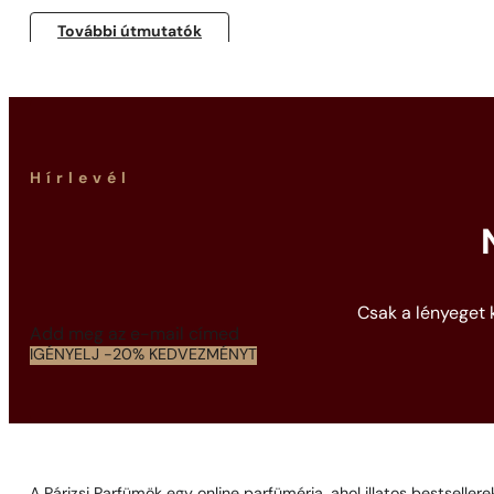
További útmutatók
Hírlevél
Csak a lényeget k
Section
IGÉNYELJ -20% KEDVEZMÉNYT