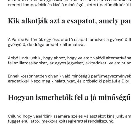
A Párizsi Parfümök egy online parfüméria, ahol illatos bestseller
eredeti kompozíciók és kiváló minőségű ihletett parfümök közül
Kik alkotják azt a csapatot, amely pa
A Párizsi Parfümök egy összetartó csapat, amelyet a gyönyörű illat
gyönyörű, de drága eredetik alternatívái.
Abbó l indulunk ki, hogy ahhoz, hogy valamit valódi alternatívána
fel az illatcsaládokat, az egyes jegyeket, akkordokat, valamint a
Ennek köszönhetően olyan kiváló minőségű parfümegyezményeket 
eredetikkel. Nézd meg kínálatunkat, és próbáld ki például a Dior 
Hogyan ismerhetők fel a jó minőségű
Célunk, hogy vásárlóink számára széles választékot kínáljunk, a
függetlenül attól, mekkora költségkerettel rendelkezünk.