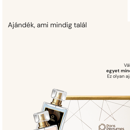
Ajándék, ami mindig talál
Vá
egyet mind
Ez olyan a