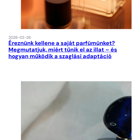
2026-02-26
Éreznünk kellene a saját parfümünket?
Megmutatjuk, miért tűnik el az illat – és
hogyan működik a szaglási adaptáció