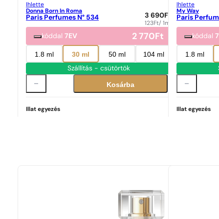
Ihlette
Ihlette
Donna Born In Roma
My Way
3 690
Ft
Paris Perfumes N° 534
Paris Perfum
123
Ft
/ 1ml
2 770
Ft
kóddal
7EV
kóddal
1.8 ml
30 ml
50 ml
104 ml
1.8 ml
Szállítás - csütörtök
Kosárba
Illat egyezés
Illat egyezés
Tökéletes egyezés
Donna Born In Roma
30 591
Ft