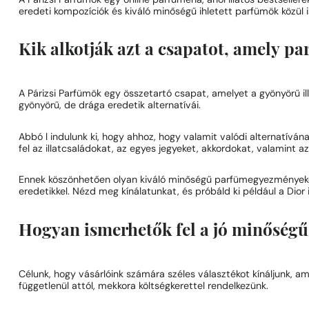
A Párizsi Parfümök egy online parfüméria, ahol illatos bestseller
eredeti kompozíciók és kiváló minőségű ihletett parfümök közül
Kik alkotják azt a csapatot, amely pa
A Párizsi Parfümök egy összetartó csapat, amelyet a gyönyörű illat
gyönyörű, de drága eredetik alternatívái.
Abbó l indulunk ki, hogy ahhoz, hogy valamit valódi alternatívána
fel az illatcsaládokat, az egyes jegyeket, akkordokat, valamint a
Ennek köszönhetően olyan kiváló minőségű parfümegyezményeket 
eredetikkel. Nézd meg kínálatunkat, és próbáld ki például a Dior 
Hogyan ismerhetők fel a jó minőségű
Célunk, hogy vásárlóink számára széles választékot kínáljunk, a
függetlenül attól, mekkora költségkerettel rendelkezünk.