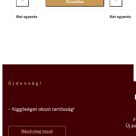
Kosárba
Illat egyezés
Illat egyezés
Tökéletes egyezés
Good Girl
37 099
Ft
Újdonság!
- függőséget okozó tartósság!
F
Új p
Nézd meg most