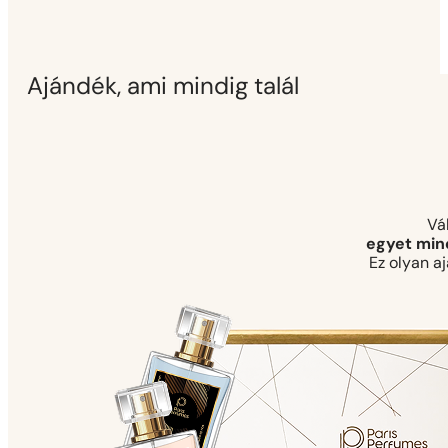
Ajándék, ami mindig talál
Vá
egyet mind
Ez olyan a