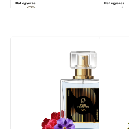
Illat egyezés
Illat egyezés
Tökéletes egyezés
Jo Malone | English Pear&Freesia
68 190
Ft