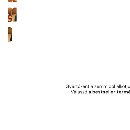
35%-os illatkoncentráció
Férfiak
Gyártóként a semmiből alkotj
Válaszd
a bestseller term