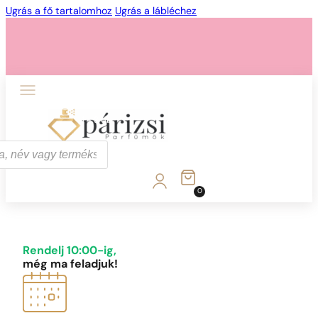
Ugrás a fő tartalomhoz
Ugrás a lábléchez
1 - 3 db
4 db
5 Ft-ért!
0
1 - 3 db
4 db
5 Ft-ért!
Rendelj 10:00-ig,
még ma feladjuk!