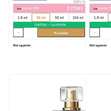
123
Ft
/ 1ml
2 770
Ft
kóddal
7EV
kóddal
1.8 ml
30 ml
50 ml
104 ml
1.8 ml
Szállítás - csütörtök
Kosárba
Illat egyezés
Illat egyezés
Tökéletes egyezés
Libre
42 678
Ft