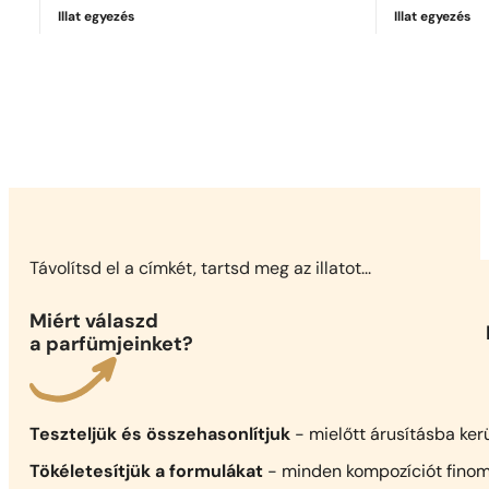
Illat egyezés
Illat egyezés
Tökéletes egyezés
Sauvage Parfum
111 484
Ft
Távolítsd el a címkét, tartsd meg az illatot...
Miért válaszd
a parfümjeinket?
Teszteljük és összehasonlítjuk
- mielőtt árusításba ker
Tökéletesítjük a formulákat
- minden kompozíciót finom