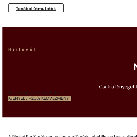
További útmutatók
Hírlevél
Csak a lényeget k
Section
IGÉNYELJ -20% KEDVEZMÉNYT