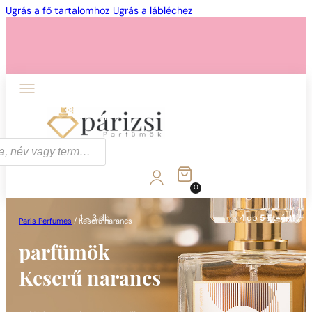
Ugrás a fő tartalomhoz
Ugrás a lábléchez
1 - 3 db
4 db
5 Ft-ért!
0
1 - 3 db
4 db
5 Ft-ért!
Paris Perfumes
/
Keserű narancs
parfümök
Keserű narancs