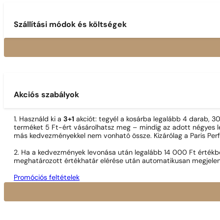
Szállítási módok és költségek
Akciós szabályok
1. Használd ki a
3+1
akciót: tegyél a kosárba legalább 4 darab, 
terméket 5 Ft-ért vásárolhatsz meg – mindig az adott négyes le
más kedvezményekkel nem vonható össze. Kizárólag a Paris Per
2. Ha a kedvezmények levonása után legalább 14 000 Ft értékben
meghatározott értékhatár elérése után automatikusan megjelen
Promóciós feltételek