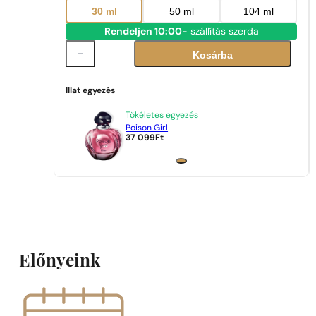
30 ml
50 ml
104 ml
Rendeljen 10:00
- szállítás szerda
Kosárba
Illat egyezés
Tökéletes egyezés
Poison Girl
37 099
Ft
Előnyeink