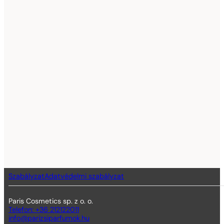
Szabályzat
Adatvédelmi szabályzat
Paris Cosmetics sp. z o. o.
Telefon: +36 212122011
info@parizsiparfumok.hu