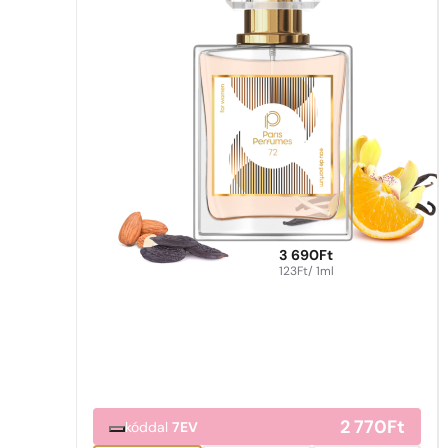
3 690
Ft
123
Ft
/ 1ml
2 770
Ft
kóddal
7EV