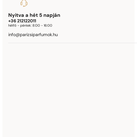
Nyitva a hét 5 napján
+36 212122011
hétfő - péntek:
8:00 - 16:00
info@parizsiparfumok.hu