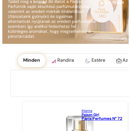
Találd meg a hozzád illő illatot a Párizsi
1 - 3 db
4 db
5 Ft-ért!
Parfümök saját készítésű parfümutánzatai,
valamint az eredeti márkák kínálatában.
Utánzataink gyönyörű és izgalmas
alternatívát nyújtanak az eredeti parfümökkel
szemben, így anélkül fedezhetsz fel
különleges aromákat, hogy megterhelnéd a
pénztárcádat.
Okoliczność
Minden
Randira
Estére
Az 
Ihlette
Poison Girl
Paris Perfumes N° 72