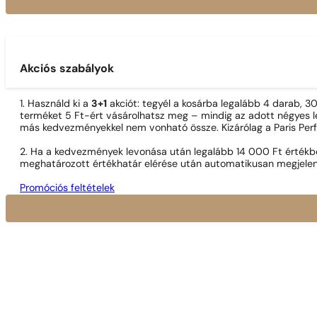
Akciós szabályok
1. Használd ki a
3+1
akciót: tegyél a kosárba legalább 4 darab, 
terméket 5 Ft-ért vásárolhatsz meg – mindig az adott négyes le
más kedvezményekkel nem vonható össze. Kizárólag a Paris Per
2. Ha a kedvezmények levonása után legalább 14 000 Ft értékben
meghatározott értékhatár elérése után automatikusan megjelen
Promóciós feltételek