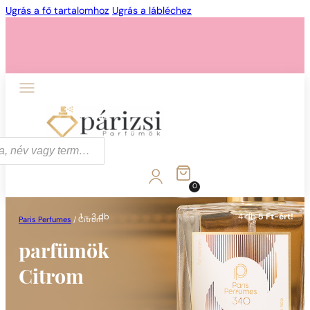
Ugrás a fő tartalomhoz
Ugrás a lábléchez
1 - 3 db
4 db
5 Ft-ért!
0
1 - 3 db
4 db
5 Ft-ért!
Paris Perfumes
/
Citrom
parfümök
Citrom