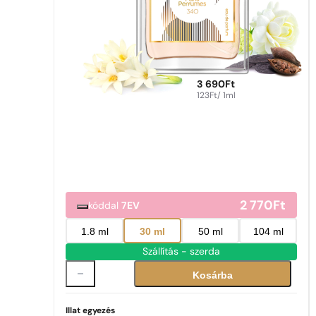
3 690
Ft
123
Ft
/ 1ml
2 770
Ft
kóddal
7EV
1.8 ml
30 ml
50 ml
104 ml
Szállítás - szerda
Kosárba
Illat egyezés