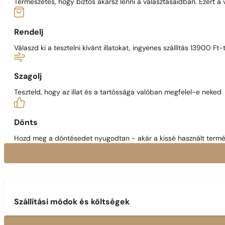
Természetes, hogy biztos akarsz lenni a választásaidban. Ezért a
Rendelj
Válaszd ki a tesztelni kívánt illatokat, ingyenes szállítás 13900 Ft-t
Szagolj
Teszteld, hogy az illat és a tartóssága valóban megfelel-e neked
Dönts
Hozd meg a döntésedet nyugodtan - akár a kissé használt termék
Szállítási módok és költségek