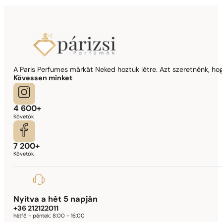
A Paris Perfumes márkát Neked hoztuk létre. Azt szeretnénk, hogy
Kövessen minket
4 600+
Követők
7 200+
Követők
Nyitva a hét 5 napján
+36 212122011
hétfő - péntek:
8:00 - 16:00