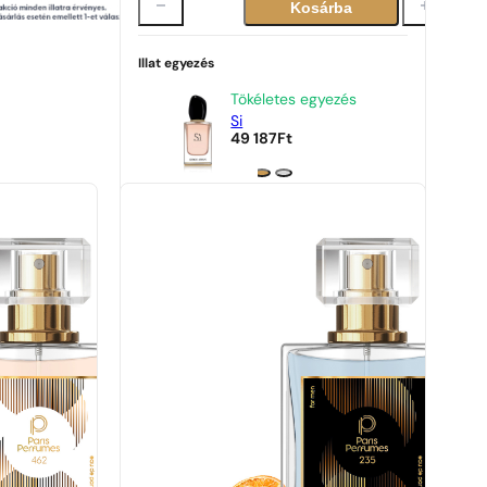
Kosárba
Illat egyezés
Tökéletes egyezés
Si
49 187
Ft