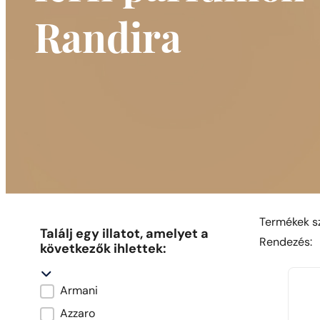
Randira
Termékek sz
Találj egy illatot, amelyet a
R
R
Rendezés:
következők ihlettek:
Armani
Marka oryginału
Azzaro