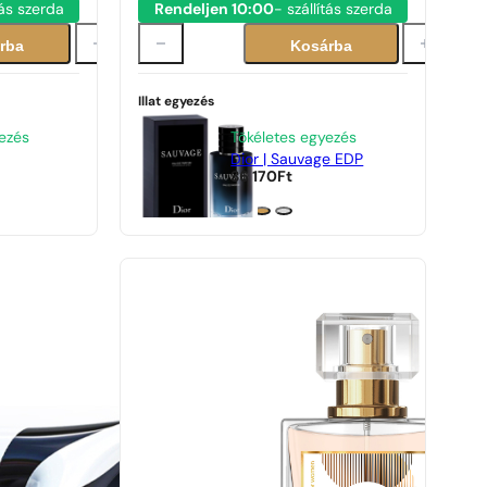
tás szerda
Rendeljen 10:00
- szállítás szerda
rba
Kosárba
Illat egyezés
ezés
Tökéletes egyezés
Dior | Sauvage EDP
36 170
Ft