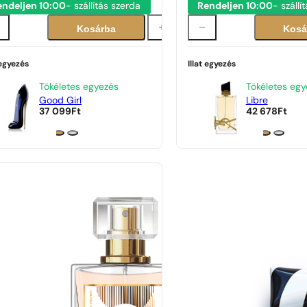
endeljen 10:00
- szállítás szerda
Rendeljen 10:00
- szállí
Kosárba
Kosá
 egyezés
Illat egyezés
Tökéletes egyezés
Tökéletes egy
Good Girl
Libre
37 099
Ft
42 678
Ft