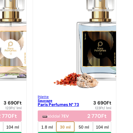
Ihlette
Sauvage
3 690
Ft
3 690
Ft
Paris Perfumes N° 73
123
Ft
/ 1ml
123
Ft
/ 1ml
2 770
Ft
2 770
Ft
kóddal
7EV
104 ml
1.8 ml
30 ml
50 ml
104 ml