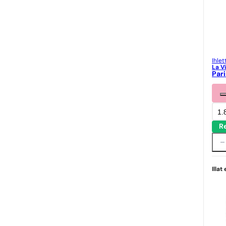
Ihlet
La Vi
Pari
1.
R
Illat