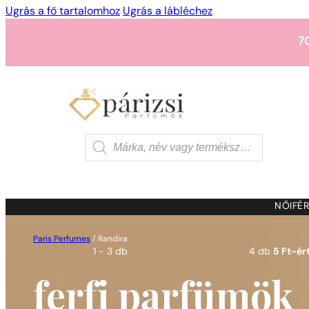
Ugrás a fő tartalomhoz
Ugrás a lábléchez
7
1 - 3 db
4 db
5 Ft-ért
7
Products
search
1 - 3 db
4 db
5 Ft-ért
7
NŐI
FÉR
Paris Perfumes
/
Randira
1 - 3 db
4 db
5 Ft-ért
ferfi parfümök