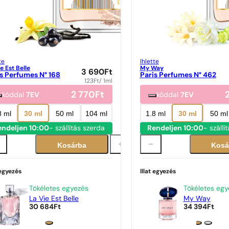
te
Ihlette
e Est Belle
My Way
3 690
Ft
s Perfumes N° 168
Paris Perfumes N° 462
123
Ft
/ 1ml
2 770
Ft
kóddal
7EV
kóddal
7EV
8 ml
30 ml
50 ml
104 ml
1.8 ml
30 ml
50 ml
endeljen 10:00
- szállítás szerda
Rendeljen 10:00
- szállí
Kosárba
Kosá
 egyezés
Illat egyezés
Tökéletes egyezés
Tökéletes egy
La Vie Est Belle
My Way
30 684
Ft
34 394
Ft