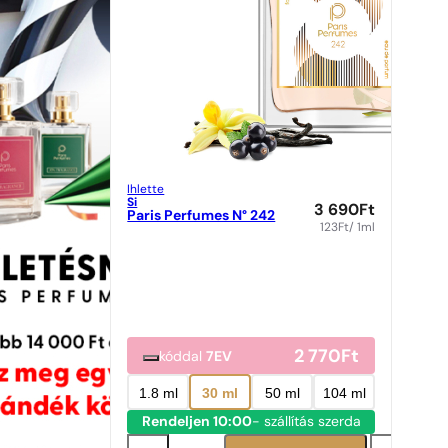
Ihlette
Si
3 690
Ft
Paris Perfumes N° 242
123
Ft
/ 1ml
2 770
Ft
kóddal
7EV
1.8 ml
30 ml
50 ml
104 ml
Rendeljen 10:00
- szállítás szerda