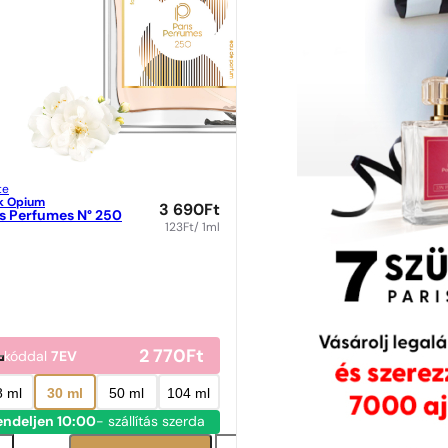
te
k Opium
3 690
Ft
is Perfumes N° 250
123
Ft
/ 1ml
2 770
Ft
kóddal
7EV
8 ml
30 ml
50 ml
104 ml
endeljen 10:00
- szállítás szerda