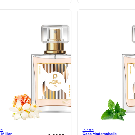
te
Ihlette
 Million
Coco Mademoiselle