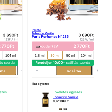
Ihlette
Tobacco Vanille
3 690
Ft
3 690
Ft
Paris Perfumes N° 235
123
Ft
/ 1ml
123
Ft
/ 1ml
2 770
Ft
2 770
Ft
kóddal
7EV
104 ml
1.8 ml
30 ml
50 ml
104 ml
tás szerda
Rendeljen 10:00
- szállítás szerda
rba
Kosárba
Illat egyezés
ezés
Tökéletes egyezés
Tobacco Vanille
102 186
Ft