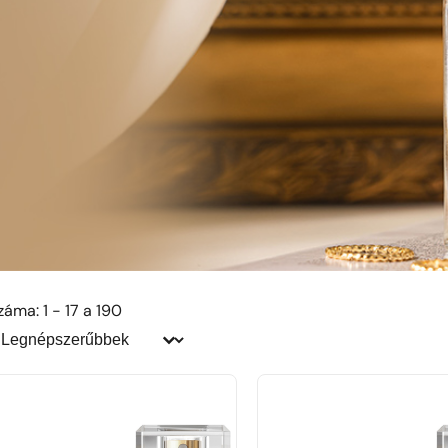
áma: 1 - 17 a 190
endezés:
endezés: