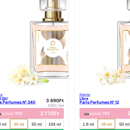
te
Ihlette
 Girl
Libre
3 690
Ft
is Perfumes N° 340
Paris Perfumes N° 12
123
Ft
/ 1ml
2 770
Ft
kóddal
7EV
kóddal
7EV
8 ml
30 ml
50 ml
104 ml
1.8 ml
30 ml
50 ml