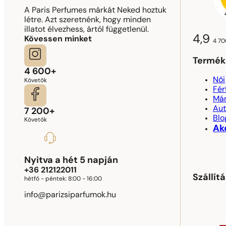
A Paris Perfumes márkát Neked hoztuk
létre. Azt szeretnénk, hogy minden
illatot élvezhess, ártól függetlenül.
4,9
Kövessen minket
4 70
Termék
4 600+
Női
Követők
Fér
Má
Aut
7 200+
Blo
Követők
Ak
Nyitva a hét 5 napján
+36 212122011
Szállít
hétfő - péntek:
8:00 - 16:00
info@parizsiparfumok.hu