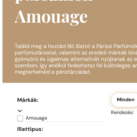
Amouage
Találd meg a hozzád illő illatot a Párizsi Parfümö
parfümutánzatai, valamint az eredeti márkák kín
gyönyörű és izgalmas alternatívát nyújtanak az 
szemben, így anélkül fedezhetsz fel különleges 
megterhelnéd a pénztárcádat.
Okolicznoś
Márkák:
Minden
R
R
Rendezés:
Amouage
Marka
Illattípus: