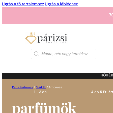
Ugrás a fő tartalomhoz
Ugrás a lábléchez
7
1 - 3 db
4 db
5 Ft-ért
7
Products
search
1 - 3 db
4 db
5 Ft-ért
7
NŐI
FÉR
Paris Perfumes
/
Márkák
/
Amouage
1 - 3 db
4 db
5 Ft-ért
parfümök