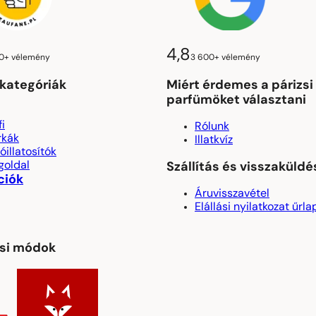
4,8
0+ vélemény
3 600+ vélemény
kategóriák
Miért érdemes a párizsi
parfümöket választani
fi
Rólunk
rkák
Illatkvíz
óillatosítók
goldal
Szállítás és visszaküldé
ciók
Áruvisszavétel
Elállási nyilatkozat űrla
ási módok