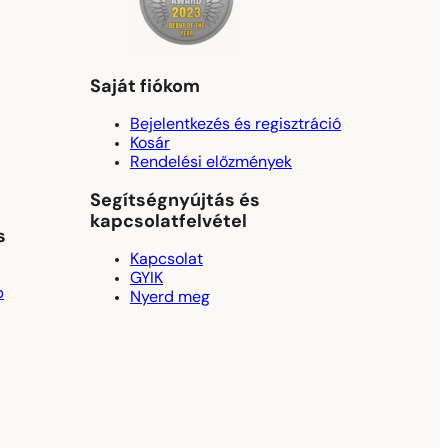
Saját fiókom
Bejelentkezés és regisztráció
Kosár
Rendelési előzmények
Segítségnyújtás és
kapcsolatfelvétel
s
Kapcsolat
GYIK
p
Nyerd meg