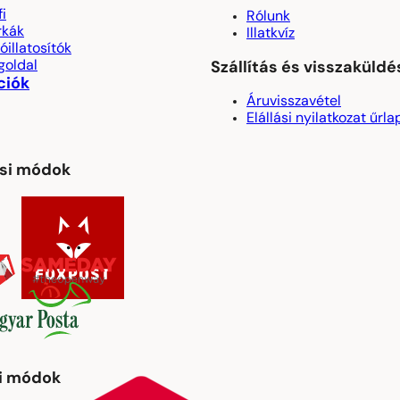
fi
Rólunk
rkák
Illatkvíz
óillatosítók
goldal
Szállítás és visszaküldé
ciók
Áruvisszavétel
Elállási nyilatkozat űrla
ási módok
si módok