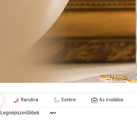
ć
Randira
Estére
Az irodába
endezés:
endezés: