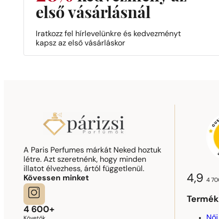
első vásárlásnál
Iratkozz fel hírlevelünkre és kedvezményt
kapsz az első vásárláskor
A Paris Perfumes márkát Neked hoztuk
létre. Azt szeretnénk, hogy minden
illatot élvezhess, ártól függetlenül.
4,9
Kövessen minket
4 70
Termék
4 600+
Női
Követők