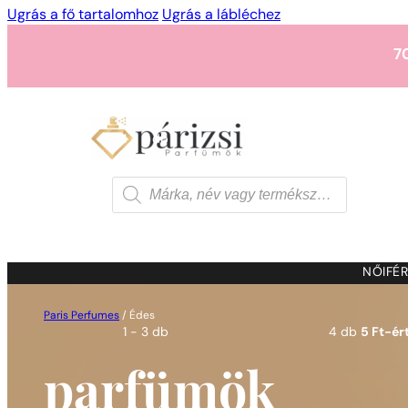
Ugrás a fő tartalomhoz
Ugrás a lábléchez
7
1 - 3 db
4 db
5 Ft-ért
7
Products
search
1 - 3 db
4 db
5 Ft-ért
7
NŐI
FÉR
Paris Perfumes
/
Édes
1 - 3 db
4 db
5 Ft-ért
parfümök