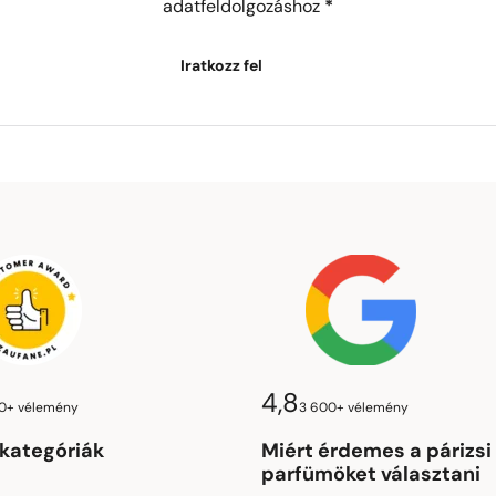
adatfeldolgozáshoz
*
Iratkozz fel
4,8
0+ vélemény
3 600+ vélemény
kategóriák
Miért érdemes a párizsi
parfümöket választani