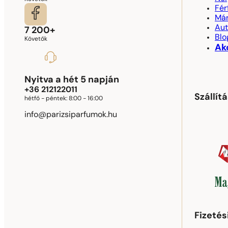
Fér
Má
Aut
7 200+
Blo
Követők
Ak
Nyitva a hét 5 napján
+36 212122011
Szállít
hétfő - péntek:
8:00 - 16:00
info@parizsiparfumok.hu
Fizeté