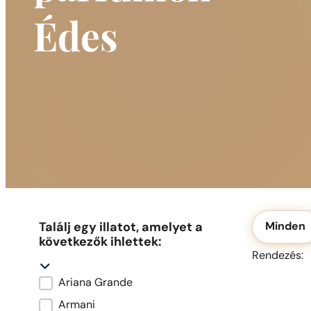
Édes
Okolicznoś
Találj egy illatot, amelyet a
Minden
következők ihlettek:
R
R
Rendezés:
Ariana Grande
Marka oryginału
Armani