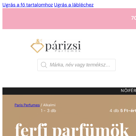
Ugrás a fő tartalomhoz
Ugrás a lábléchez
7
1 - 3 db
4 db
5 Ft-ért
7
Products
search
1 - 3 db
4 db
5 Ft-ért
7
NŐI
FÉR
Paris Perfumes
/
Alkalmi
1 - 3 db
4 db
5 Ft-ért
ferfi parfümök