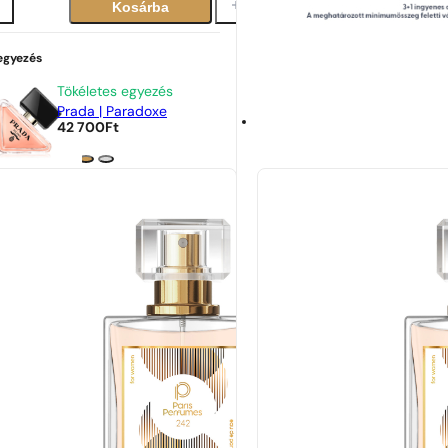
Kosárba
 egyezés
Tökéletes egyezés
Prada | Paradoxe
42 700
Ft