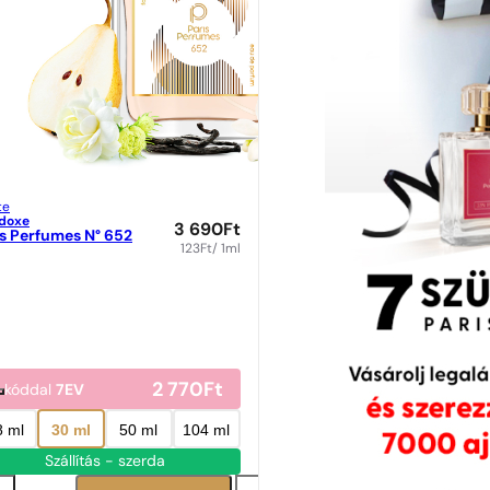
te
doxe
3 690
Ft
is Perfumes N° 652
123
Ft
/ 1ml
2 770
Ft
kóddal
7EV
8 ml
30 ml
50 ml
104 ml
Szállítás - szerda