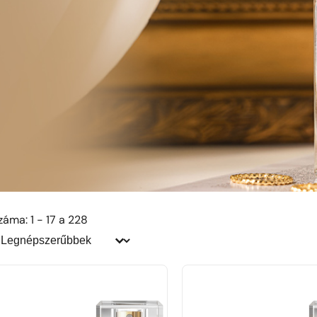
áma: 1 - 17 a 228
endezés:
endezés: