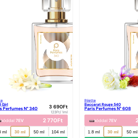
te
Ihlette
 Girl
Baccarat Rouge 540
3 690
Ft
is Perfumes N° 340
Paris Perfumes N° 608
123
Ft
/ 1ml
2 770
Ft
kóddal
7EV
kóddal
7EV
8 ml
30 ml
50 ml
104 ml
1.8 ml
30 ml
50 ml