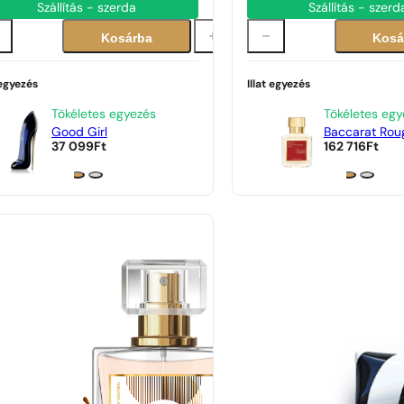
Szállítás - szerda
Szállítás - szerd
Kosárba
Kosá
 egyezés
Illat egyezés
Tökéletes egyezés
Tökéletes egy
Good Girl
Baccarat Rou
37 099
Ft
162 716
Ft