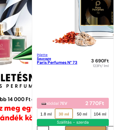
Ihlette
Sauvage
3 690
Ft
Paris Perfumes N° 73
123
Ft
/ 1ml
2 770
Ft
kóddal
7EV
1.8 ml
30 ml
50 ml
104 ml
Szállítás - szerda