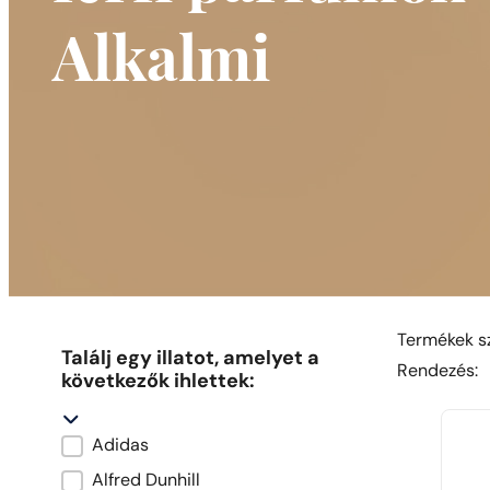
Alkalmi
Termékek sz
Találj egy illatot, amelyet a
R
R
Rendezés:
következők ihlettek:
Adidas
Marka oryginału
Alfred Dunhill