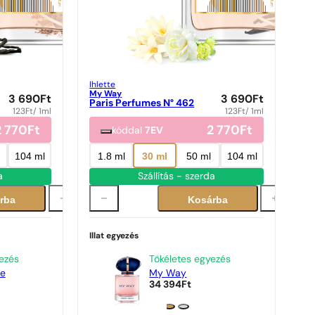
Ihlette
My Way
3 690
Ft
3 690
Ft
Paris Perfumes N° 462
123
Ft
/ 1ml
123
Ft
/ 1ml
2 770
Ft
2 770
Ft
kóddal
7EV
104 ml
1.8 ml
30 ml
50 ml
104 ml
a
Szállítás - szerda
rba
Kosárba
Illat egyezés
ezés
Tökéletes egyezés
le
My Way
34 394
Ft