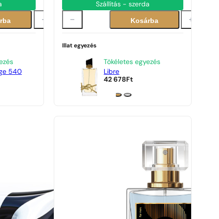
a
Szállítás - szerda
rba
Kosárba
Illat egyezés
ezés
Tökéletes egyezés
ge 540
Libre
42 678
Ft