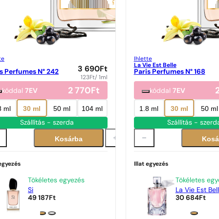
te
Ihlette
La Vie Est Belle
3 690
Ft
is Perfumes N° 242
Paris Perfumes N° 168
123
Ft
/ 1ml
2 770
Ft
kóddal
7EV
kóddal
7EV
8 ml
30 ml
50 ml
104 ml
1.8 ml
30 ml
50 ml
Szállítás - szerda
Szállítás - szerd
Kosárba
Kosá
 egyezés
Illat egyezés
Tökéletes egyezés
Tökéletes egy
Si
La Vie Est Bel
49 187
Ft
30 684
Ft