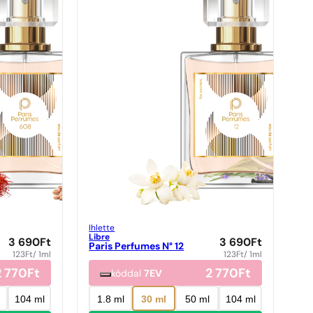
Ihlette
Libre
3 690
Ft
3 690
Ft
Paris Perfumes N° 12
123
Ft
/ 1ml
123
Ft
/ 1ml
2 770
Ft
2 770
Ft
kóddal
7EV
104 ml
1.8 ml
30 ml
50 ml
104 ml