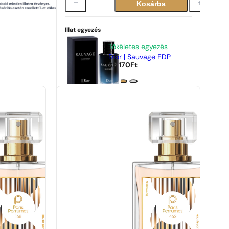
Kosárba
Illat egyezés
Tökéletes egyezés
Dior | Sauvage EDP
36 170
Ft